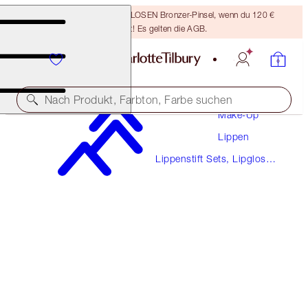
Sichere dir einen KOSTENLOSEN Bronzer-Pinsel, wenn du 120 €
ausgibst! Es gelten die AGB.
Nach Produkt, Farbton, Farbe suchen
Make-Up
Lippen
SICHERE DIR 5 % RABATT!
Lippenstift Sets, Lipgloss
PILLOW TALK LOVE EFFECT LIP KIT
Sets & Mehr
LIP KIT
66,50 €
63,18 €
(
14.149,00 €
/
1
kg
)