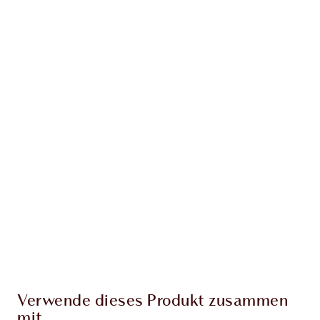
Erhalte 63 Treuetaler
Mehr erfahren
EXKLUSIV-ANGEBOTE BEI CHARLOTTE TILBURY
Charlottes Darlings Treue-Club. Sammle bei
jedem Einkauf Treuetaler!
Kostenloser Standardversand wenn du
59,00 €ausgibst
Wähle zwei kostenlose Proben beim Checkout
aus
Verwende dieses Produkt zusammen
mit