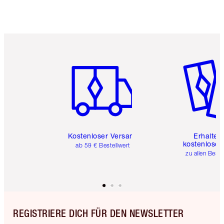
Artikel 1 von 6
Artikel 
Kostenloser Versand
Erhalte 
kostenlose 
ab 59 € Bestellwert
zu allen Best
REGISTRIERE DICH FÜR DEN NEWSLETTER