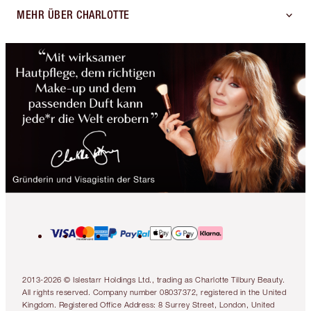
MEHR ÜBER CHARLOTTE
2013-2026 © Islestarr Holdings Ltd., trading as Charlotte Tilbury Beauty.
All rights reserved. Company number 08037372, registered in the United
Kingdom. Registered Office Address: 8 Surrey Street, London, United