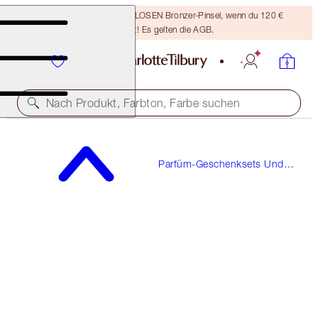
Sichere dir einen KOSTENLOSEN Bronzer-Pinsel, wenn du 120 €
ausgibst! Es gelten die AGB.
Nach Produkt, Farbton, Farbe suchen
WERT: 113 €!
Parfüm-Geschenksets Und
STAR CONFIDENCE
Duftgeschenke
PERFUME GIFT SET
90,00 €
(
1.500,00 €
/
1
l
)