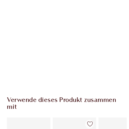
Erhalte 90 Treuetaler
Mehr erfahren
EXKLUSIV-ANGEBOTE BEI CHARLOTTE TILBURY
Charlottes Darlings Treue-Club. Sammle bei
jedem Einkauf Treuetaler!
Kostenloser Standardversand wenn du
59,00 €ausgibst
Wähle zwei kostenlose Proben beim Checkout
aus
Verwende dieses Produkt zusammen
mit