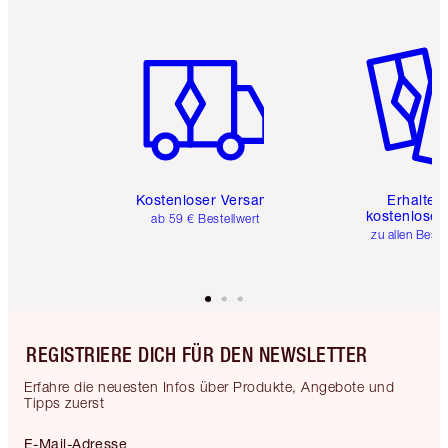
Artikel 1 von 6
Artikel 
Kostenloser Versand
Erhalte 
kostenlose 
ab 59 € Bestellwert
zu allen Best
REGISTRIERE DICH FÜR DEN NEWSLETTER
Erfahre die neuesten Infos über Produkte, Angebote und
Tipps zuerst
E-Mail-Adresse