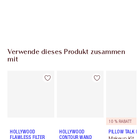
Kostenloser Standardversand wenn du
59,00 €ausgibst
Wähle zwei kostenlose Proben beim Checkout
aus
Verwende dieses Produkt zusammen
mit
10 % RABATT
HOLLYWOOD
HOLLYWOOD
PILLOW TALK LI
FLAWLESS FILTER
CONTOUR WAND
Makeup Kit