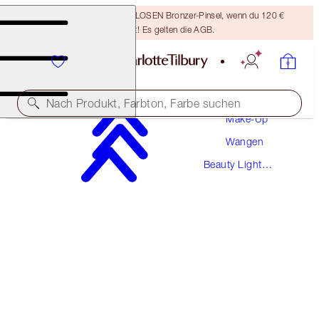
Sichere dir einen KOSTENLOSEN Bronzer-Pinsel, wenn du 120 €
ausgibst! Es gelten die AGB.
Nach Produkt, Farbton, Farbe suchen
Make-Up
Wangen
BEAUTY LIGHT WAND
Beauty Light
PINKGASM
Wands
42,00 €
(
3.500,00 €
/
1
l
)