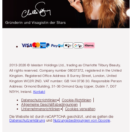
2013-2026 © Islestarr Holdings Ltd., trading as Charlotte Tilbury Beauty.
All rights reserved. Company number 08037372, registered in the United
Kingdom. Registered Office Address: 8 Surrey Street, London, United
Kingdom WC2R 2ND. VAT number: GB 144 0736 30. Responsible Person
Address: Ormond Building, 31-36 Ormond Quay Upper, Dublin 7, D07
N5YH, Ireland.
Kontakt
Datenschutzrichtlinien
Cookie-Richtlinien
Allgemeine Geschäftsbedingungen
Unternehmensrichtlinien
Cookies verwalten
Die Website ist durch reCAPTCHA geschützt, und es gelten die
Datenschutzerklärung
und
Nutzungsbedingungen von Google
.