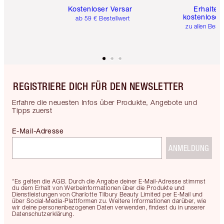
Kostenloser Versand
Erhalte 
kostenlose 
ab 59 € Bestellwert
zu allen Best
REGISTRIERE DICH FÜR DEN NEWSLETTER
Erfahre die neuesten Infos über Produkte, Angebote und
Tipps zuerst
E-Mail-Adresse
ANMELDUNG
*Es gelten die AGB. Durch die Angabe deiner E-Mail-Adresse stimmst
du dem Erhalt von Werbeinformationen über die Produkte und
Dienstleistungen von Charlotte Tilbury Beauty Limited per E-Mail und
über Social-Media-Plattformen zu. Weitere Informationen darüber, wie
wir deine personenbezogenen Daten verwenden, findest du in unserer
Datenschutzerklärung.