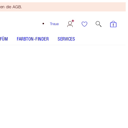
ten die AGB.
Treue
RFÜM
FARBTON-FINDER
SERVICES
Kostenloser
Bronzing
Brush
Ab einem
Einkaufswert
von 120 €!
Es gelten
die AGB.
Mini-Make-up-Pinsel-Geschenkset mit einem
limitierten Reißverschluss-Pinseletui.
Mehr anzeigen