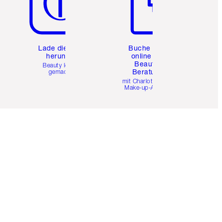
e
Lade die App
Buche eine
herunter
online 1:1
Beauty-
Beauty leicht
Beratung
gemacht
mit Charlottes Pro
Make-up-Artists.