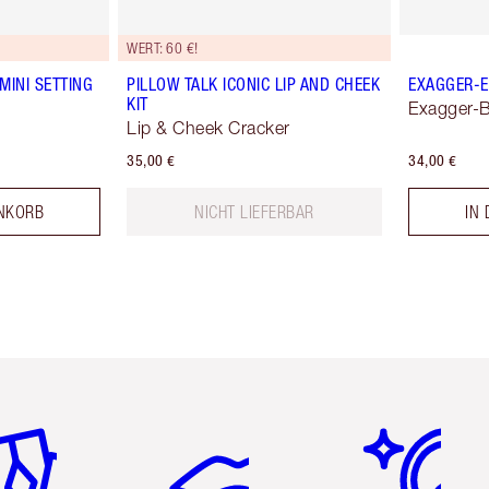
WERT: 60 €!
MINI SETTING
PILLOW TALK ICONIC LIP AND CHEEK
EXAGGER-E
KIT
Exagger-B
Lip & Cheek Cracker
35,00 €
34,00 €
NKORB
NICHT LIEFERBAR
IN
tikel 2 von 6
Artikel 3 von 6
Artikel 4 von 6