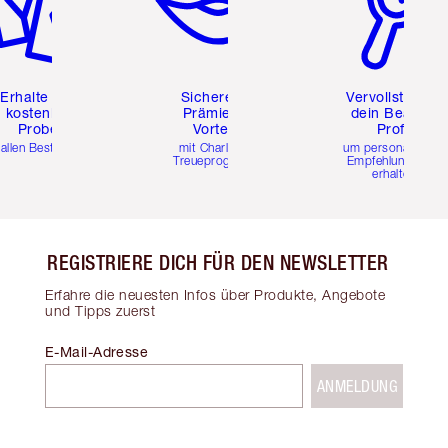
Erhalte zwei
Sichere dir
Vervollständig
kostenlose
Prämien &
dein Beauty-
Proben
Vorteile
Profil
 allen Bestellungen
mit Charlottes
um personalisierte
Treueprogramm
Empfehlungen zu
erhalten
REGISTRIERE DICH FÜR DEN NEWSLETTER
Erfahre die neuesten Infos über Produkte, Angebote
und Tipps zuerst
E-Mail-Adresse
ANMELDUNG