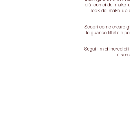
più iconici del make-
look del make-up 
Scopri come creare gl
le guance liftate e p
Segui i miei incredibi
è senz