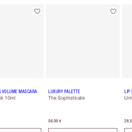
Articolo 2 di 16
Articolo 3 di 16
S VOLUME MASCARA
LUXURY PALETTE
LIP
ck 10ml
The Sophisticate
Unl
56,00 €
28,5