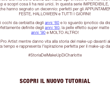
up e scopri cosa li ha resi unici. In questa serie IMPERDIBILE, 
che hanno segnato un decennio: perfetti per gli APPUNTAM
FESTE, HALLOWEEN e TUTTI I GIORNI!
i occhi da cerbiatta degli
anni '60
e lo sguardo ipnotico da di
erfettamente definite degli
anni '80
, la pelle effetto super matt
anni '90
e MOLTO ALTRO!
li Pro Artist mentre danno vita alla storia del make-up davanti a
a tempo e rappresenta l'ispirazione perfetta per il make-up da
#StoriaDelMakeUpDiCharlotte
SCOPRI IL NUOVO TUTORIAL