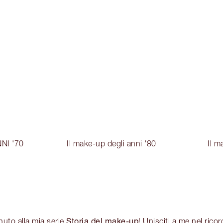
NI '70
Il make-up degli anni '80
Il m
Storia del make-up
enuto alla mia serie
! Unisciti a me nel ricor