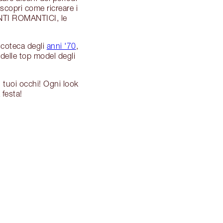
scopri come ricreare i
ENTI ROMANTICI, le
scoteca degli
anni '70
,
e delle top model degli
i tuoi occhi! Ogni look
 festa!