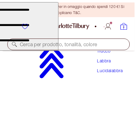
Ricevi un pennello per bronzer in omaggio quando spendi 120 €! Si
applicano T&C.
Cerca per prodotto, tonalità, colore
Trucco
Labbra
LIP LUSTRE
Lucidalabbra
BLONDIE
28,50 €
(
81,43 €
/
10
ml
)