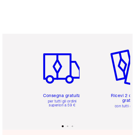
Articolo 1 di 6
Articolo
Consegna gratuita
Ricevi 2 ca
gratuit
per tutti gli ordini
superiori a 59 €
con tutti gli