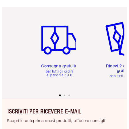
Articolo 1 di 6
Articolo
Consegna gratuita
Ricevi 2 ca
gratuit
per tutti gli ordini
superiori a 59 €
con tutti gli
ISCRIVITI PER RICEVERE E-MAIL
Scopri in anteprima nuovi prodotti, offerte e consigli