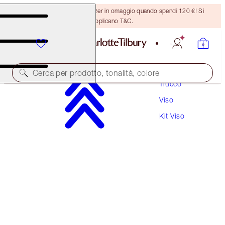
Ricevi un pennello per bronzer in omaggio quando spendi 120 €! Si
applicano T&C.
Cerca per prodotto, tonalità, colore
Trucco
Viso
RISPARMIA IL 20%
Kit Viso
BEAUTIFUL SKIN 3-STEP ROUTINE
MAGICAL SAVINGS
148,50 €
118,80 €