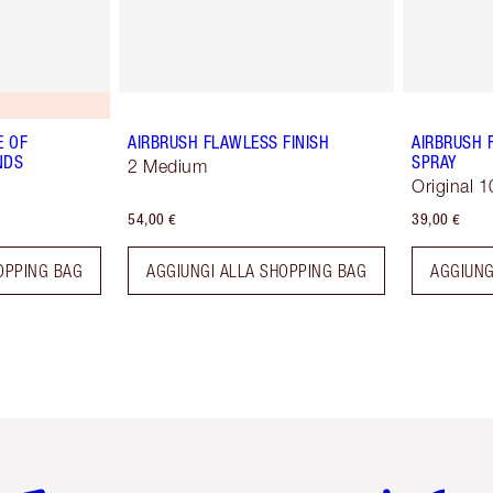
E OF
AIRBRUSH FLAWLESS FINISH
AIRBRUSH 
NDS
SPRAY
2 Medium
Original 1
54,00 €
39,00 €
OPPING BAG
AGGIUNGI ALLA SHOPPING BAG
AGGIUNG
icolo 2 di 6
Articolo 3 di 6
Articolo 4 di 6