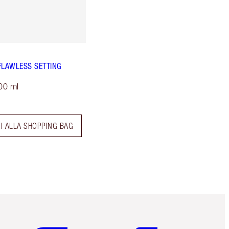
FLAWLESS SETTING
00 ml
I ALLA SHOPPING BAG
Articolo 5 di 6
Articolo 6 di 6