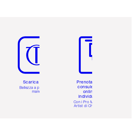
Articolo 5 di 6
Articolo 6 di 6
Scarica l'app
Prenota una
consulenza
Bellezza a portata di
online
mano
individuale
i
Con i Pro Make-up
Artist di Charlotte.