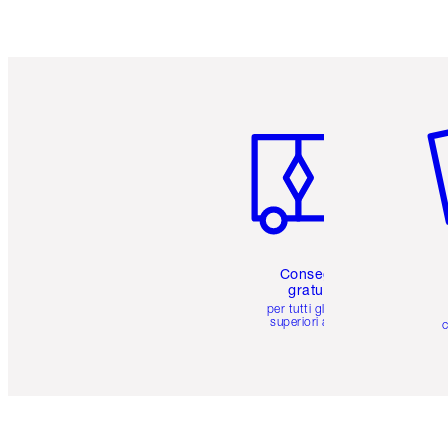
Articolo 1 di 6
Art
Consegna
gratuita
per tutti gli ordini
superiori a 59 €
c