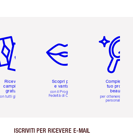
icolo 2 di 6
Articolo 3 di 6
Articolo 4 di 6
Ricevi 2
Scopri premi
Completa il
campioni
e vantaggi
tuo profilo
gratuiti
beauty
con il Programma
Fedeltà di Charlotte
on tutti gli ordini
per ottenere consigl
personalizzati
ISCRIVITI PER RICEVERE E-MAIL