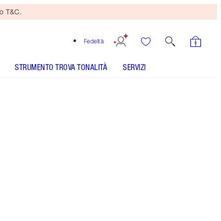
no T&C.
Fedeltà
STRUMENTO TROVA TONALITÀ
SERVIZI
Iconic Nude
SHADE MATCH
COME SI APPLICA