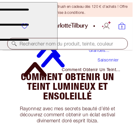
Recevez un pinceau Bronzing Brush en cadeau dès 120 € d'achats ! Offre
soumise à conditions.
Maquillage
Rechercher nom du produit, teinte, couleur
Grandes
Occasions
Saisonnier
Comment Obtenir Un Teint
COMMENT OBTENIR UN
Lumineux Et Ensoleillé
TEINT LUMINEUX ET
ENSOLEILLÉ
Rayonnez avec mes secrets beauté d’été et
découvrez comment obtenir un éclat estival
divinement doré esprit Ibiza.