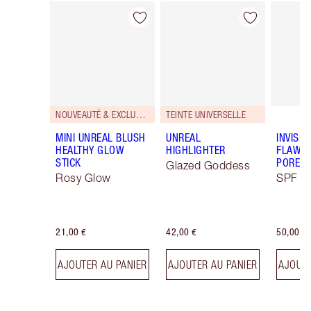
Article 1 sur 68
Article 2 sur 68
NOUVEAUTÉ & EXCLUSIVITÉ!
TEINTE UNIVERSELLE
MINI UNREAL BLUSH
UNREAL
INVISIB
HEALTHY GLOW
HIGHLIGHTER
FLAWL
STICK
PORELE
Glazed Goddess
Rosy Glow
SPF 50
21,00 €
42,00 €
50,00 €
AJOUTER AU PANIER
AJOUTER AU PANIER
AJOUTE