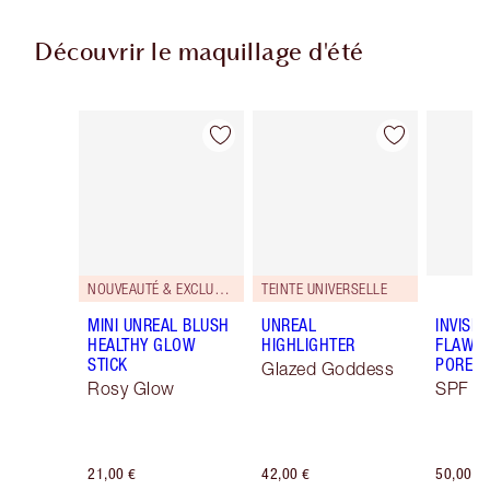
Découvrir le maquillage d'été
Article 1 sur 68
Article 2 sur 68
NOUVEAUTÉ & EXCLUSIVITÉ!
TEINTE UNIVERSELLE
MINI UNREAL BLUSH
UNREAL
INVISIB
HEALTHY GLOW
HIGHLIGHTER
FLAWL
STICK
PORELE
Glazed Goddess
Rosy Glow
SPF 50
21,00 €
42,00 €
50,00 €