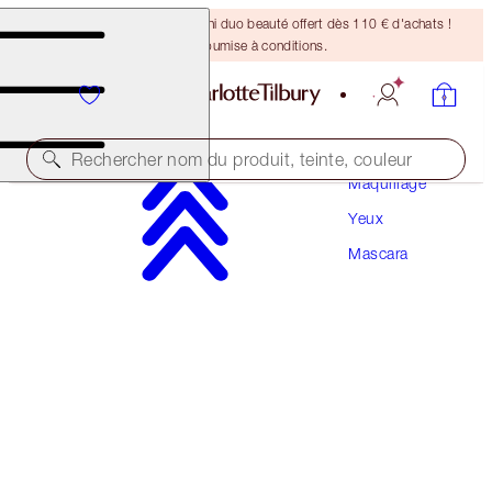
DERNIÈRE CHANCE ! Un mini duo beauté offert dès 110 € d'achats !
Offre soumise à conditions.
Rechercher nom du produit, teinte, couleur
Maquillage
Yeux
EXAGGER-EYES VOLUME MASCARA
Mascara
EXAGGER-BLACK 10ML
34,00 €
(
34,00 €
/
10
ml
)