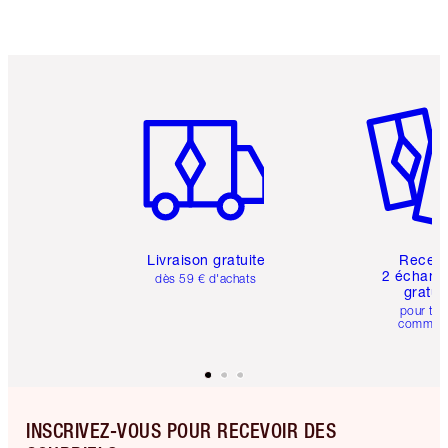
Article 1 sur 6
Article 
Livraison gratuite
Recev
2 échanti
dès 59 € d'achats
gratui
pour tou
comman
INSCRIVEZ-VOUS POUR RECEVOIR DES