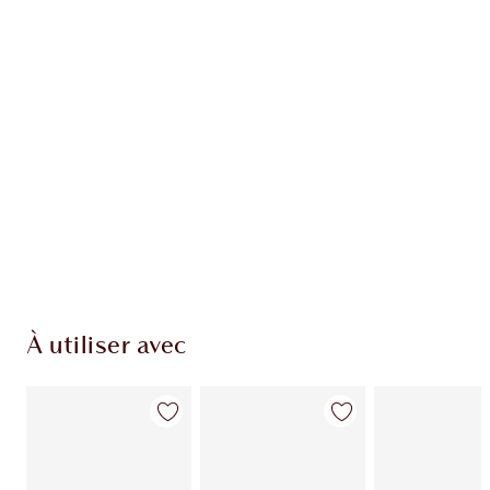
EXCLUSIVITÉS CHARLOTTE TILBURY
Club fidélité Charlotte's Darlings. Gagnez des
pièces de fidélité à chaque achat!
Livraison standard gratuite lorsque votre
montant atteint 59,00 €
Choissisez 2 échantillons gratuits au moment
de confirmer vos achats
À utiliser avec