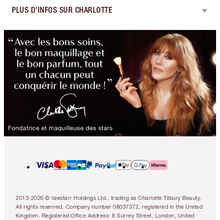
PLUS D'INFOS SUR CHARLOTTE
2013-2026 © Islestarr Holdings Ltd., trading as Charlotte Tilbury Beauty.
All rights reserved. Company number 08037372, registered in the United
Kingdom. Registered Office Address: 8 Surrey Street, London, United