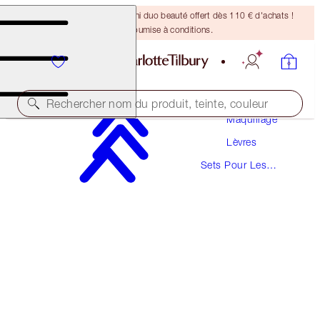
DERNIÈRE CHANCE ! Un mini duo beauté offert dès 110 € d'achats !
Offre soumise à conditions.
Rechercher nom du produit, teinte, couleur
Maquillage
Lèvres
UNREAL LIPS HEALTHY GLOW NECTAR OIL
DUO
Sets Pour Les
Lèvres
LIP KIT
56,00 €
53,20 €