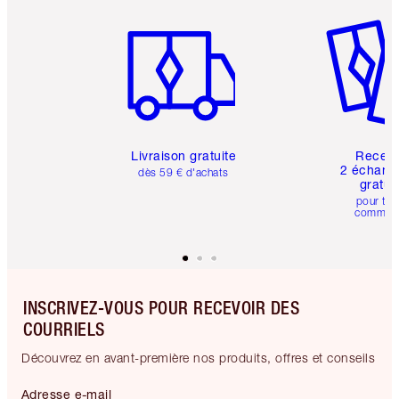
Article 1 sur 6
Article 
Livraison gratuite
Recev
2 échanti
dès 59 € d'achats
gratui
pour tou
comman
INSCRIVEZ-VOUS POUR RECEVOIR DES
COURRIELS
Découvrez en avant-première nos produits, offres et conseils
Adresse e-mail