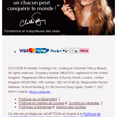
2013-2026 © Islestarr Holdings Ltd., trading as Charlotte Tilbury Beauty.
All rights reserved. Company number 08037372, registered in the United
Kingdom. Registered Office Address: 8 Surrey Street, London, United
Kingdom WC2R 2ND. VAT number: GB 144 0736 30. Responsible Person
Address: Ormond Building, 31-36 Ormond Quay Upper, Dublin 7, D07
N5YH, Ireland.
Nous contacter
Politique de confidentialité
Politique en matière de cookies
Conditions générales
Politiques d’entreprise
Gestion des cookies
Ce site est protégé par reCAPTCHA et soumis à la
Politique de