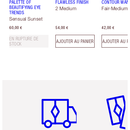
PALETTE OF
FLAWLESS FINISH
CONTOUR WAN
BEAUTIFYING EYE
2 Medium
Fair-Medium
TRENDS
Sensual Sunset
60,00 €
54,00 €
42,00 €
EN RUPTURE DE
AJOUTER AU PANIER
AJOUTER AU P
STOCK
Article 1 sur 6
Article 