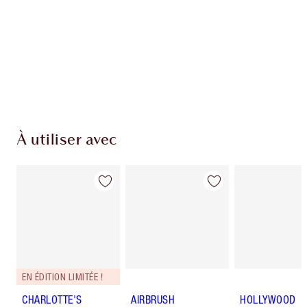
Club fidélité Charlotte's Darlings. Gagnez des
pièces de fidélité à chaque achat!
Livraison standard gratuite lorsque votre
montant atteint 59,00 €
Choissisez 2 échantillons gratuits au moment
de confirmer vos achats
À utiliser avec
EN ÉDITION LIMITÉE !
CHARLOTTE'S
AIRBRUSH
HOLLYWOOD