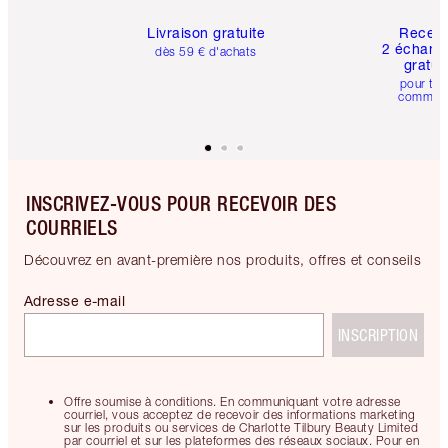
Livraison gratuite
Recev
2 échanti
dès 59 € d'achats
gratui
pour tou
comman
INSCRIVEZ-VOUS POUR RECEVOIR DES
COURRIELS
Découvrez en avant-première nos produits, offres et conseils
Adresse e-mail
INSCRIPTION
Offre soumise à conditions. En communiquant votre adresse
courriel, vous acceptez de recevoir des informations marketing
sur les produits ou services de Charlotte Tilbury Beauty Limited
par courriel et sur les plateformes des réseaux sociaux. Pour en