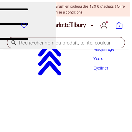
Recevez un pinceau Bronzing Brush en cadeau dès 120 € d'achats ! Offre
soumise à conditions.
Rechercher nom du produit, teinte, couleur
Maquillage
Yeux
NOUVELLE FORMULE AMÉLIORÉE
Eyeliner
ROCK 'N' KOHL
BARBARELLA BROWN
32,00 €
(
266,67 €
/
10
g
)