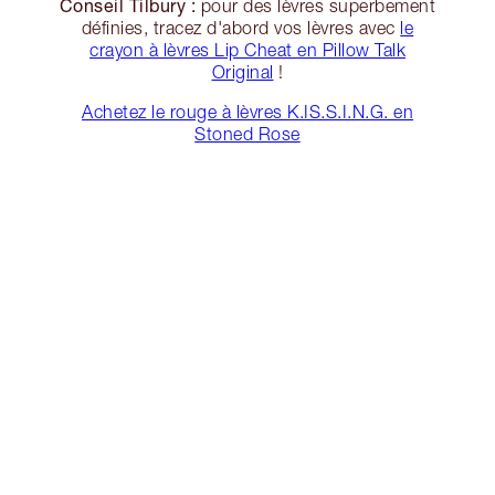
Conseil Tilbury :
pour des lèvres superbement
définies, tracez d'abord vos lèvres avec
le
crayon à lèvres Lip Cheat en Pillow Talk
Original
!
Achetez le rouge à lèvres K.IS.S.I.N.G. en
Stoned Rose