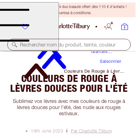
DERNIÈRE CHANCE ! Un mini duo beauté offert dès 110 € d'achats !
Offre soumise à conditions.
Maquillage
Rechercher nom du produit, teinte, couleur
Grandes
Occasions
Saisonnier
Couleurs De Rouge à Lèvres
COULEURS DE ROUGE À
Douces Pour L'été
LÈVRES DOUCES POUR L'ÉTÉ
Sublimez vos lèvres avec mes couleurs de rouge à
lèvres douces pour l'été, des nude aux rouges
estivaux.
19th June 2023
Par Charlotte Tilbury