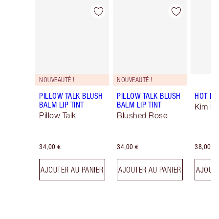
Article 1 sur 55
Article 2 sur 55
NOUVEAUTÉ !
NOUVEAUTÉ !
PILLOW TALK BLUSH
PILLOW TALK BLUSH
HOT LI
BALM LIP TINT
BALM LIP TINT
Kim K.
Pillow Talk
Blushed Rose
34,00 €
34,00 €
38,00 €
AJOUTER AU PANIER
AJOUTER AU PANIER
AJOUTE