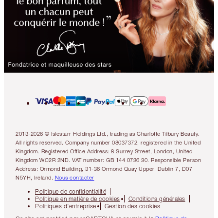
2013-2026 © Islestarr Holdings Ltd., trading as Charlotte Tilbury Beauty.
All rights reserved. Company number 08037372, registered in the United
Kingdom. Registered Office Address: 8 Surrey Street, London, United
Kingdom WC2R 2ND. VAT number: GB 144 0736 30. Responsible Person
Address: Ormond Building, 31-36 Ormond Quay Upper, Dublin 7, D07
N5YH, Ireland.
Nous contacter
Politique de confidentialité
Politique en matière de cookies
Conditions générales
Politiques d’entreprise
Gestion des cookies