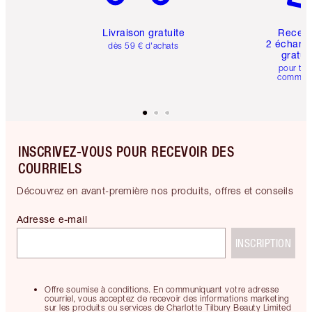
Livraison gratuite
Recev
2 échanti
dès 59 € d'achats
gratui
pour tou
comman
INSCRIVEZ-VOUS POUR RECEVOIR DES
COURRIELS
Découvrez en avant-première nos produits, offres et conseils
Adresse e-mail
INSCRIPTION
Offre soumise à conditions. En communiquant votre adresse
courriel, vous acceptez de recevoir des informations marketing
sur les produits ou services de Charlotte Tilbury Beauty Limited