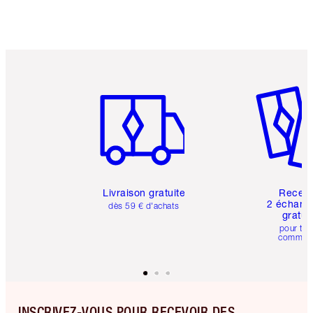
Article 1 sur 6
Article 
Livraison gratuite
Recev
2 échanti
dès 59 € d'achats
gratui
pour tou
comman
INSCRIVEZ-VOUS POUR RECEVOIR DES