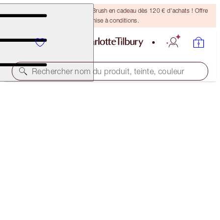
Recevez un pinceau Bronzing Brush en cadeau dès 120 € d'achats ! Offre
soumise à conditions.
Rechercher nom du produit, teinte, couleur
D'UNE VALEUR DE 60 € !
PILLOW TALK ICONIC LIP AND CHEEK KIT
LIP & CHEEK CRACKER
35,00 €
(
70,00 €
/
10
ml
)