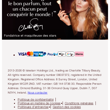
2013-2026 © Islestarr Holdings Ltd., trading as Charlotte Tilbury Beauty.
All rights reserved. Company number 08037372, registered in the United
Kingdom. Registered Office Address: 8 Surrey Street, London, United
Kingdom WC2R 2ND. VAT number: GB 144 0736 30. Responsible Person
Address: Ormond Building, 31-36 Ormond Quay Upper, Dublin 7, D07
N5YH, Ireland.
Nous contacter
Politique de confidentialité
Politique en matière de cookies
Conditions générales
Politiques d’entreprise
Gestion des cookies