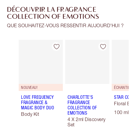
DÉCOUVRIR LA FRAGRANCE
COLLECTION OF EMOTIONS
QUE SOUHAITEZ-VOUS RESSENTIR AUJOURD'HUI ?
Article 1 sur 30
Article 2 sur 30
NOUVEAU!
LOVE FREQUENCY
CHARLOTTE'S
STAR CO
FRAGRANCE &
FRAGRANCE
Floral E
MAGIC BODY DUO
COLLECTION OF
100 ml 
EMOTIONS
Body Kit
4 X 2ml Discovery
Set