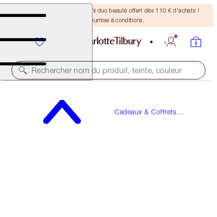
DERNIÈRE CHANCE ! Un mini duo beauté offert dès 110 € d'achats !
Offre soumise à conditions.
Rechercher nom du produit, teinte, couleur
ÉCHANTILLON GRATUIT INCLUS !
Cadeaux & Coffrets
STAR CONFIDENCE
Parfum à Offrir
50 ML FRAGRANCE
90,00 €
(
180,00 €
/
100
ml
)