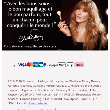
2013-2026 © Islestarr Holdings Ltd., trading as Charlotte Tilbury Beauty.
All rights reserved. Company number 08037372, registered in the United
Kingdom. Registered Office Address: 8 Surrey Street, London, United
Kingdom WC2R 2ND. VAT number: GB 144 0736 30. Responsible Person
Address: Ormond Building, 31-36 Ormond Quay Upper, Dublin 7, D07
N5YH, Ireland.
Nous contacter