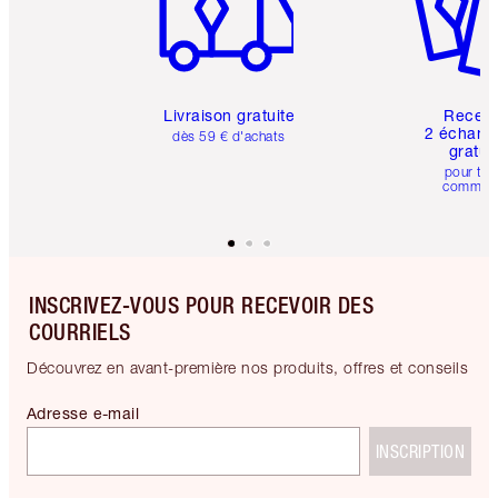
Livraison gratuite
Recev
2 échanti
dès 59 € d'achats
gratui
pour tou
comman
INSCRIVEZ-VOUS POUR RECEVOIR DES
COURRIELS
Découvrez en avant-première nos produits, offres et conseils
Adresse e-mail
INSCRIPTION