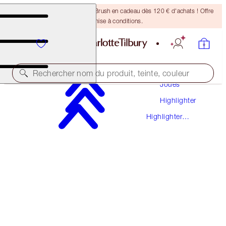
Recevez un pinceau Bronzing Brush en cadeau dès 120 € d'achats ! Offre
soumise à conditions.
Maquillage
Rechercher nom du produit, teinte, couleur
Joues
Highlighter
BEAUTY LIGHT WAND
Highlighter
PEACHGASM
Liquide
42,00 €
(
35,00 €
/
10
ml
)