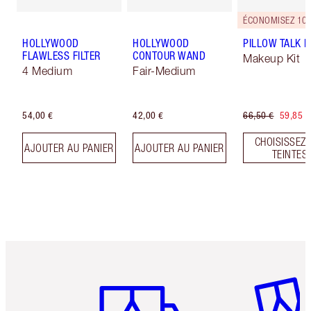
ÉCONOMISEZ 10
HOLLYWOOD
HOLLYWOOD
PILLOW TALK LI
FLAWLESS FILTER
CONTOUR WAND
Makeup Kit
4 Medium
Fair-Medium
54,00 €
42,00 €
66,50 €
59,85 €
CHOISISSEZ 
AJOUTER AU PANIER
AJOUTER AU PANIER
TEINTES
Article 1 sur 6
Article 