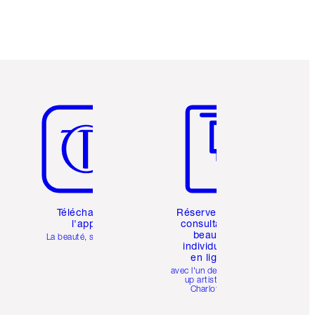
Article 5 sur 6
Article 6 sur 6
Téléchargez
Réservez une
l'appli
consultation
beauté
La beauté, simplifiée
individuelle
en ligne
avec l'un des make-
up artists de
Charlotte.