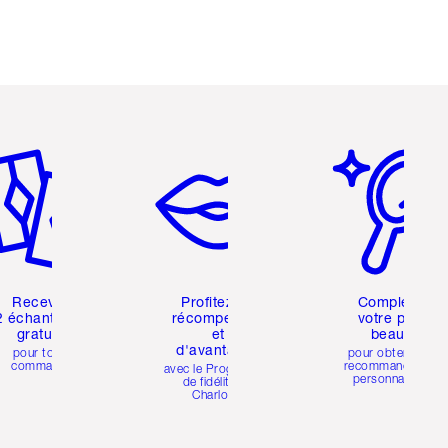
icle 2 sur 6
Article 3 sur 6
Article 4 sur 6
Recevez
Profitez de
Complétez
2 échantillons
récompenses
votre profil
gratuits
et
beauté
d'avantages
pour toute
pour obtenir des
commande
recommandations
avec le Programme
personnalisées
de fidélité de
Charlotte