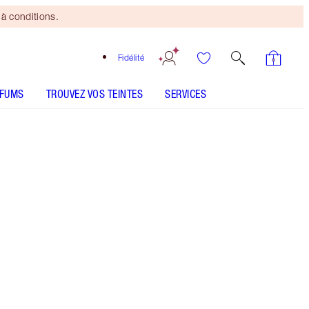
à conditions.
Fidélité
RFUMS
TROUVEZ VOS TEINTES
SERVICES
Pinkgasm Sunset
CONSEILS D'UTILISATION