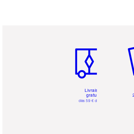
Article 1 sur 6
Art
Livraison
gratuite
dès 59 € d'achats