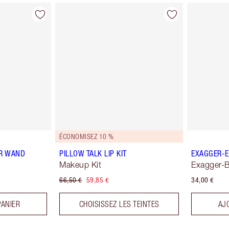
ÉCONOMISEZ 10 %
R WAND
PILLOW TALK LIP KIT
EXAGGER-E
Makeup Kit
Exagger-B
66,50 €
59,85 €
34,00 €
PANIER
CHOISISSEZ LES TEINTES
AJ