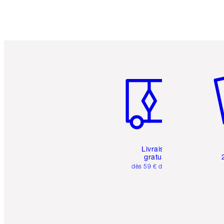
Article 1 sur 6
Art
Livraison
gratuite
dès 59 € d'achats