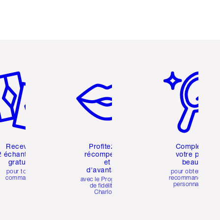
icle 2 sur 6
Article 3 sur 6
Article 4 sur 6
Recevez
Profitez de
Complétez
2 échantillons
récompenses
votre profil
gratuits
et
beauté
d'avantages
pour toute
pour obtenir des
commande
recommandations
avec le Programme
personnalisées
de fidélité de
Charlotte