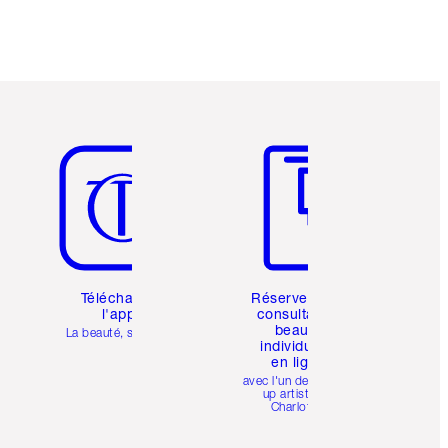
Article 5 sur 6
Article 6 sur 6
Téléchargez
Réservez une
l'appli
consultation
beauté
La beauté, simplifiée
individuelle
en ligne
avec l'un des make-
up artists de
Charlotte.