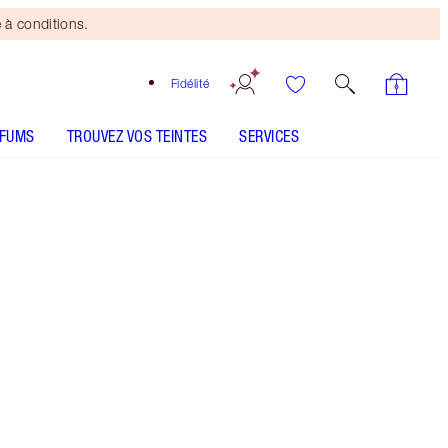
 à conditions.
Fidélité
RFUMS
TROUVEZ VOS TEINTES
SERVICES
The Golden Goddess
CONSEILS D'UTILISATION