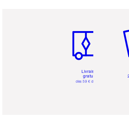
Article 1 sur 6
Art
Livraison
gratuite
dès 59 € d'achats