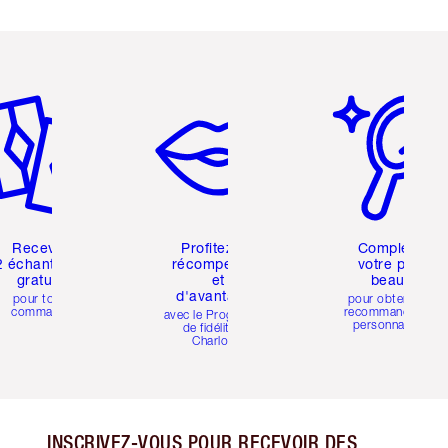
icle 2 sur 6
Article 3 sur 6
Article 4 sur 6
Recevez
Profitez de
Complétez
2 échantillons
récompenses
votre profil
gratuits
et
beauté
d'avantages
pour toute
pour obtenir des
commande
recommandations
avec le Programme
personnalisées
de fidélité de
Charlotte
INSCRIVEZ-VOUS POUR RECEVOIR DES