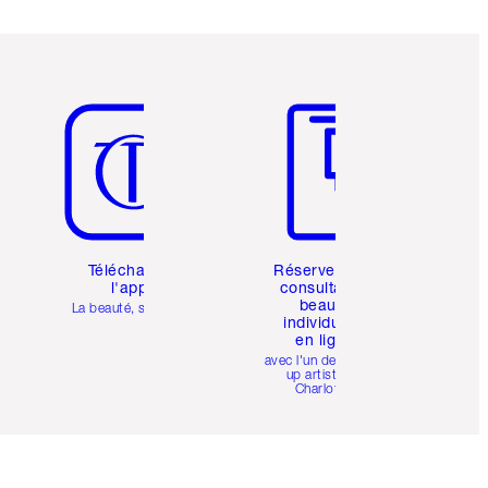
Article 5 sur 6
Article 6 sur 6
Téléchargez
Réservez une
l'appli
consultation
beauté
La beauté, simplifiée
individuelle
en ligne
avec l'un des make-
up artists de
Charlotte.