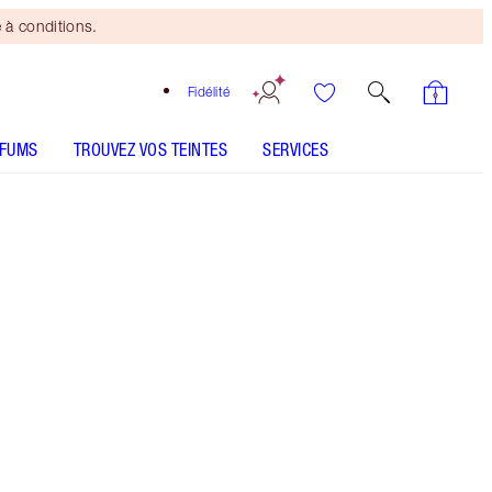
 à conditions.
Fidélité
RFUMS
TROUVEZ VOS TEINTES
SERVICES
Stoned Rose
SHADE MATCH
CONSEILS D'UTILISATION