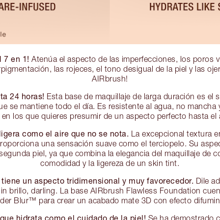
7 en 1!
Atenúa el aspecto de las imperfecciones, los poros vis
rpigmentación, las rojeces, el tono desigual de la piel y las oje
AIRbrush!
ta 24 horas!
Esta base de maquillaje de larga duración es el 
ue se mantiene todo el día. Es resistente al agua, no mancha y
 en los que quieres presumir de un aspecto perfecto hasta el 
ligera como el aire que no se nota.
La excepcional textura e
 proporciona una sensación suave como el terciopelo. Su aspec
egunda piel, ya que combina la elegancia del maquillaje de co
comodidad y la ligereza de un skin tint.
tiene un aspecto tridimensional y muy favorecedor.
Dile ad
sin brillo, darling. La base AIRbrush Flawless Foundation cuen
er Blur™ para crear un acabado mate 3D con efecto difumi
que hidrata como el cuidado de la piel!
Se ha demostrado cl