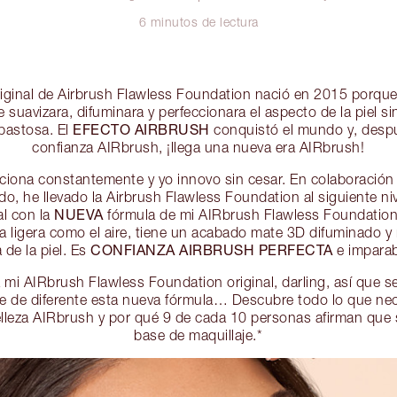
6 minutos de lectura
original de Airbrush Flawless Foundation nació en 2015 porqu
 suavizara, difuminara y perfeccionara el aspecto de la piel si
EFECTO AIRBRUSH
 pastosa. El
conquistó el mundo y, desp
confianza AIRbrush, ¡llega una nueva era AIRbrush!
uciona constantemente y yo innovo sin cesar. En colaboración
o, he llevado la Airbrush Flawless Foundation al siguiente nive
NUEVA
al con la
fórmula de mi AIRbrush Flawless Foundation
ta ligera como el aire, tiene un acabado mate 3D difuminado y
CONFIANZA AIRBRUSH PERFECTA
a de la piel. Es
e imparab
 mi AIRbrush Flawless Foundation original, darling, así que s
e de diferente esta nueva fórmula… Descubre todo lo que nec
lleza AIRbrush y por qué 9 de cada 10 personas afirman que 
base de maquillaje.*