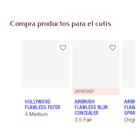
Compra productos para el cutis
Artículo 1 de 95
Artículo 2 de 95
¡NOVEDAD!
HOLLYWOOD
AIRBRUSH
AIRBRU
FLAWLESS FILTER
FLAWLESS BLUR
FLAWLE
CONCEALER
SPRAY
4 Medium
3.5 Fair
Origin