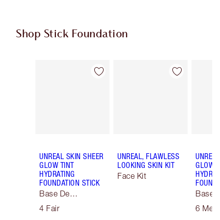
Shop Stick Foundation
Artículo 1 de 23
Artículo 2 de 23
UNREAL SKIN SHEER
UNREAL, FLAWLESS
UNREAL
GLOW TINT
LOOKING SKIN KIT
GLOW T
HYDRATING
HYDRAT
Face Kit
FOUNDATION STICK
FOUNDA
Base De
Base 
Maquillaje Soft
Maquill
4 Fair
6 Med
Focus
Focus