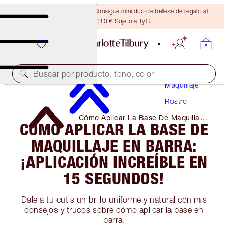
¡ÚLTIMA OPORTUNIDAD! Consigue mini dúo de belleza de regalo al
gastar 110 € Sujeto a TyC.
Buscar por producto, tono, color
Maquillaje
Rostro
Cómo Aplicar La Base De Maquillaje
CÓMO APLICAR LA BASE DE
En Barra: ¡Aplicación Increíble En 15
Segundos!
MAQUILLAJE EN BARRA:
¡APLICACIÓN INCREÍBLE EN
15 SEGUNDOS!
Dale a tu cutis un brillo uniforme y natural con mis
consejos y trucos sobre cómo aplicar la base en
barra.