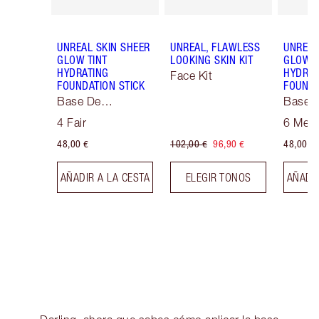
UNREAL SKIN SHEER
UNREAL, FLAWLESS
UNREAL
GLOW TINT
LOOKING SKIN KIT
GLOW T
HYDRATING
HYDRAT
Face Kit
FOUNDATION STICK
FOUNDA
Base De
Base 
Maquillaje Soft
Maquill
4 Fair
6 Med
Focus
Focus
48,00 €
102,00 €
96,90 €
48,00 €
AÑADIR A LA CESTA
ELEGIR TONOS
AÑADIR