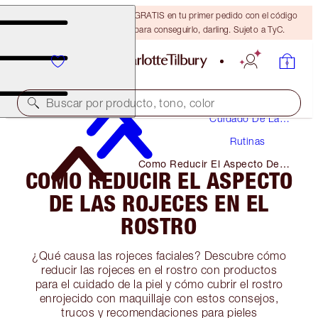
15 % de descuento + ENVÍO GRATIS en tu primer pedido con el código
DARLING15. Inicia sesión para conseguirlo, darling. Sujeto a TyC.
Buscar por producto, tono, color
Cuidado De La
Piel
Rutinas
Como Reducir El Aspecto De
COMO REDUCIR EL ASPECTO
Las Rojeces En El Rostro
DE LAS ROJECES EN EL
ROSTRO
¿Qué causa las rojeces faciales? Descubre cómo
reducir las rojeces en el rostro con productos
para el cuidado de la piel y cómo cubrir el rostro
enrojecido con maquillaje con estos consejos,
trucos y recomendaciones para pieles