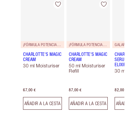
Artículo 1 de 114
Artículo 2 de 114
¡FÓRMULA POTENCIADA!
¡FÓRMULA POTENCIADA!
GALARD
CHARLOTTE'S MAGIC
CHARLOTTE'S MAGIC
CHARLO
CREAM
CREAM
SERUM 
ELIXIR
30 ml Moisturiser
50 ml Moisturiser
Refill
30 ml
67,00 €
87,00 €
82,00 €
AÑADIR A LA CESTA
AÑADIR A LA CESTA
AÑADIR