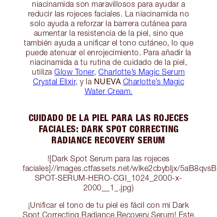
niacinamida son maravillosos para ayudar a
reducir las rojeces faciales. La niacinamida no
solo ayuda a reforzar la barrera cutánea para
aumentar la resistencia de la piel, sino que
también ayuda a unificar el tono cutáneo, lo que
puede atenuar el enrojecimiento. Para añadir la
niacinamida a tu rutina de cuidado de la piel,
utiliza
Glow Toner
,
Charlotte’s Magic Serum
NUEVA
Crystal Elixir
, y la
Charlotte’s Magic
Water Cream.
CUIDADO DE LA PIEL PARA LAS ROJECES
FACIALES: DARK SPOT CORRECTING
RADIANCE RECOVERY SERUM
![Dark Spot Serum para las rojeces
faciales]//images.ctfassets.net/wlke2cbybljx/5aB
SPOT-SERUM-HERO-CGI_1024_2000-x-
2000__1_.jpg)
¡Unificar el tono de tu piel es fácil con mi Dark
Spot Correcting Radiance Recovery Serum! Este