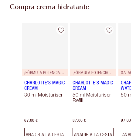
Compra crema hidratante
Artículo 1 de 35
Artículo 2 de 35
¡FÓRMULA POTENCIADA!
¡FÓRMULA POTENCIADA!
GALARD
CHARLOTTE'S MAGIC
CHARLOTTE'S MAGIC
CHARLO
CREAM
CREAM
WATER
30 ml Moisturiser
50 ml Moisturiser
50 ml 
Refill
67,00 €
87,00 €
97,00 €
AÑADIR A LA CESTA
AÑADIR A LA CESTA
AÑADIR