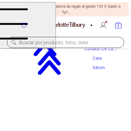
Consigue una brocha bronceadora de regalo al gastar 120 € Sujeto a
TyC.
Buscar por producto, tono, color
Cuidado De La
Piel
Cara
CHARLOTTE'S MAGIC SERUM CRYSTAL
ELIXIR
Sérum
10 ML
34,00 €
(
340,00 €
/
100
ml
)