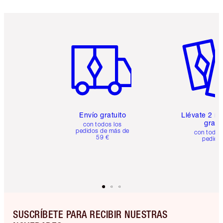
Artículo 1 de 6
Artículo
Envío gratuito
Llévate 2 m
gratis
con todos los
pedidos de más de
con todos
59 €
pedido
SUSCRÍBETE PARA RECIBIR NUESTRAS