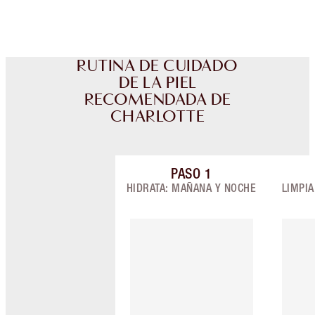
Elige 2 muestras gratis al finalizar la compra
RUTINA DE CUIDADO
DE LA PIEL
RECOMENDADA DE
CHARLOTTE
PASO
1
Artículo 1 de 9
HIDRATA: MAÑANA Y NOCHE
LIMPI