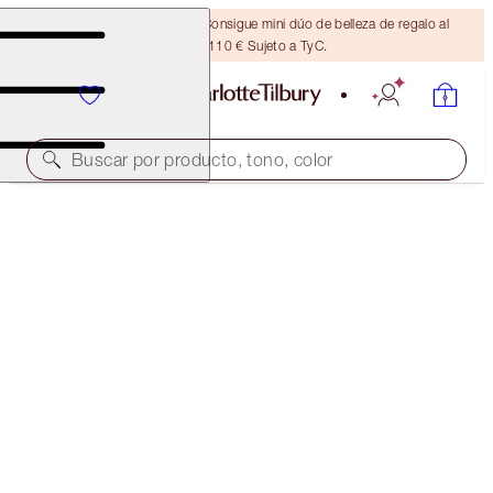
¡ÚLTIMA OPORTUNIDAD! Consigue mini dúo de belleza de regalo al
gastar 110 € Sujeto a TyC.
Buscar por producto, tono, color
¡MINITALLA GRATIS A JUEGO!
MAGIC NIGHT CREAM FULL-SIZE + TRAVEL-SIZE
DUO
OFFER ENDED
159,00 €