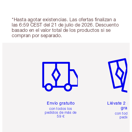
*Hasta agotar existencias. Las ofertas finalizan a
las 6:59 CEST del 21 de julio de 2026. Descuento
basado en el valor total de los productos si se
compran por separado.
Artículo 1 de 6
Artículo
Envío gratuito
Llévate 2 m
gratis
con todos los
pedidos de más de
con todos
59 €
pedido