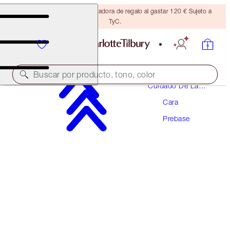
Consigue una brocha bronceadora de regalo al gastar 120 € Sujeto a
TyC.
Buscar por producto, tono, color
Cuidado De La
Piel
Cara
GALARDONADA
Prebase
WONDERGLOW
15ML FACE PRIMER
20,00 €
(
133,33 €
/
100
ml
)