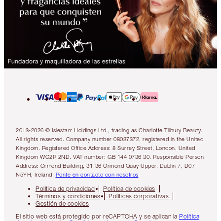
2013-2026 © Islestarr Holdings Ltd., trading as Charlotte Tilbury Beauty.
All rights reserved. Company number 08037372, registered in the United
Kingdom. Registered Office Address: 8 Surrey Street, London, United
Kingdom WC2R 2ND. VAT number: GB 144 0736 30. Responsible Person
Address: Ormond Building, 31-36 Ormond Quay Upper, Dublin 7, D07
N5YH, Ireland.
Ponte en contacto con nosotros
Política de privacidad
Política de cookies
Términos y condiciones
Políticas corporativas
Gestión de cookies
El sitio web está protegido por reCAPTCHA y se aplican la
Política