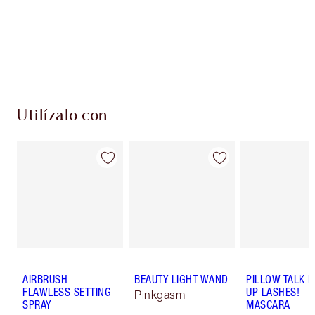
monedas de fidelización cada vez que
compres!
Envío estándar con compras de 59,00 €
Elige 2 muestras gratis al finalizar la compra
Utilízalo con
AIRBRUSH
BEAUTY LIGHT WAND
PILLOW TALK 
FLAWLESS SETTING
UP LASHES!
Pinkgasm
SPRAY
MASCARA