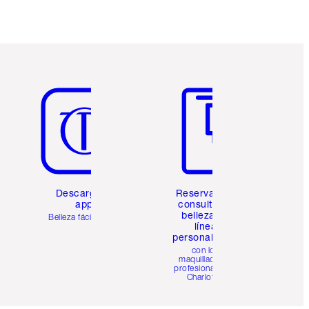
Artículo 5 de 6
Artículo 6 de 6
Descarga la
Reserva una
app
consulta de
belleza en
Belleza fácil para ti
línea
personalizada
con los
maquilladores
profesionales de
Charlotte.