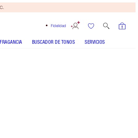
yC.
Fidelidad
FRAGANCIA
BUSCADOR DE TONOS
SERVICIOS
ANÁLISIS DE LA PIEL
Brocha
bronceadora
gratis
Al
gastar