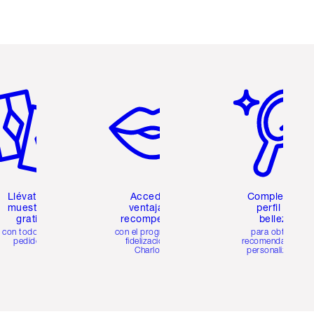
tículo 2 de 6
Artículo 3 de 6
Artículo 4 de 6
Llévate 2
Accede a
Completa tu
muestras
ventajas y
perfil de
gratis
recompensas
belleza
con todos los
con el programa de
para obtener
pedidos
fidelización de
recomendaciones
Charlotte
personalizadas