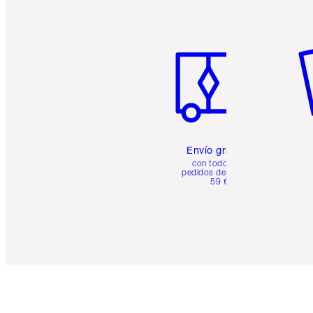
Artículo 1 de 6
Ar
Envío gratuito
con todos los
pedidos de más de
59 €