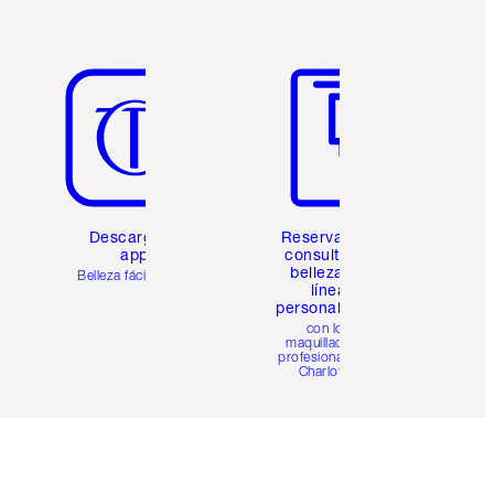
Artículo 5 de 6
Artículo 6 de 6
Descarga la
Reserva una
app
consulta de
belleza en
Belleza fácil para ti
línea
personalizada
con los
maquilladores
profesionales de
Charlotte.