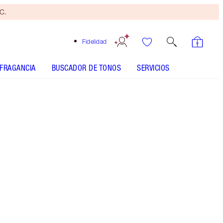
yC.
Fidelidad
FRAGANCIA
BUSCADOR DE TONOS
SERVICIOS
ANÁLISIS DE LA PIEL
Brocha
bronceadora
gratis
Al
gastar