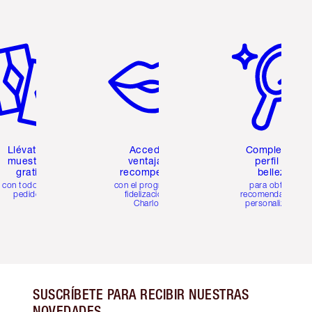
tículo 2 de 6
Artículo 3 de 6
Artículo 4 de 6
Llévate 2
Accede a
Completa tu
muestras
ventajas y
perfil de
gratis
recompensas
belleza
con todos los
con el programa de
para obtener
pedidos
fidelización de
recomendaciones
Charlotte
personalizadas
SUSCRÍBETE PARA RECIBIR NUESTRAS
NOVEDADES