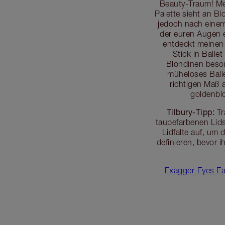
Beauty-Traum! Mei
Palette sieht an B
jedoch nach einem
der euren Augen 
entdeckt meinen
Stick in Balle
Blondinen beson
müheloses Ball
richtigen Maß 
goldenbl
Tilbury-Tipp:
Tr
taupefarbenen Lid
Lidfalte auf, um
definieren, bevor i
Exagger-Eyes E