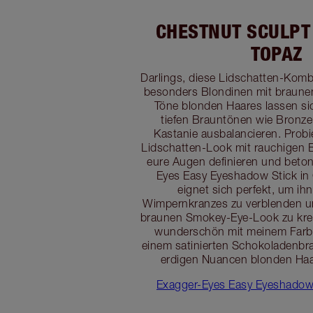
CHESTNUT SCULPT
TOPAZ
Darlings, diese Lidschatten-Komb
besonders Blondinen mit braunen
Töne blonden Haares lassen si
tiefen Brauntönen wie Bronz
Kastanie ausbalancieren. Probi
Lidschatten-Look mit rauchigen 
eure Augen definieren und beto
Eyes Easy Eyeshadow Stick i
eignet sich perfekt, um ih
Wimpernkranzes zu verblenden un
braunen Smokey-Eye-Look zu krei
wunderschön mit meinem Farbt
einem satinierten Schokoladenbra
erdigen Nuancen blonden Haa
Exagger-Eyes Easy Eyeshadow