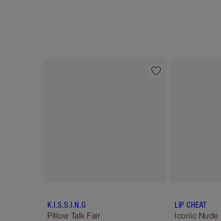
Artikel 1 von 6
K.I.S.S.I.N.G
LIP CHEAT
Pillow Talk Fair
Iconic Nude