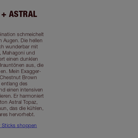
 + ASTRAL
ination schmeichelt
 Augen. Die hellen
ch wunderbar mit
e, Mahagoni und
ert einen dunklen
Brauntönen aus, die
nen. Mein Exagger-
n Chestnut Brown
n entlang des
d einen intensiven
eren. Er harmoniert
on Astral Topaz,
un, das die kühlen,
res hervorhebt.
 Sticks shoppen