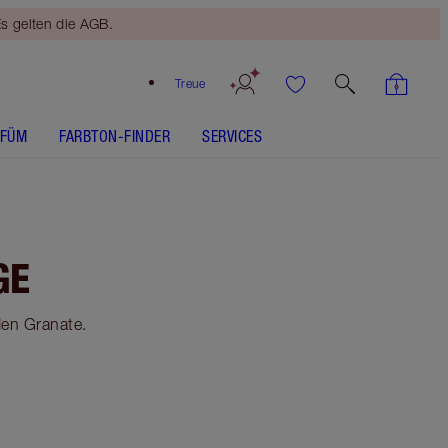
s gelten die AGB.
Treue
RFÜM
FARBTON-FINDER
SERVICES
GE
den Granate.