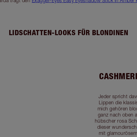
rda trägt den
Exagger-Eyes Easy Eyeshadow Stick in Amber
LIDSCHATTEN-LOOKS FÜR BLONDINEN
CASHMERE
Jeder spricht da
Lippen die klass
mich gehören blo
ganz nach oben auf
hübscher rosa Sch
dieser wundersch
mit glamourösem