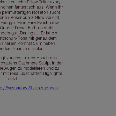
ne ikonische Pillow Talk Luxury
londinen fantastisch aus. Wenn ihr
 perlmuttartigen Rosaton sucht,
einen Rosenquarz-Glow verleiht,
 Exagger-Eyes Easy Eyeshadow
t Quartz! Dieser Farbton steht
ders gut, Darlings… Er ist ein
ettschuh-Rosa mit genau dem
an hellem Kontrast, um neben
ondem Haar zu strahlen.
agt zunächst einen Hauch des
schattens Cashmere Sculpt in der
 die Augen zu modellieren und zu
hr mit rosa Lidschatten Highlights
setzt.
asy Eyeshadow Sticks shoppen