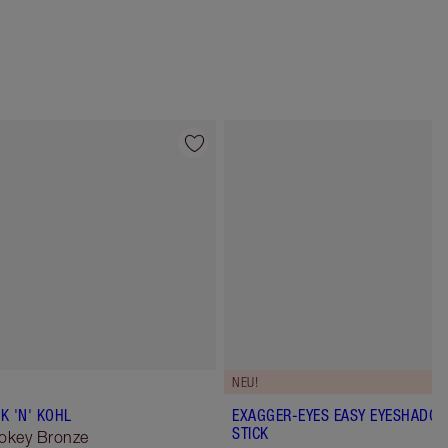
Artikel 4 von 6
Artikel 5 von 
NEU!
K 'N' KOHL
EXAGGER-EYES EASY EYESHADO
STICK
okey Bronze