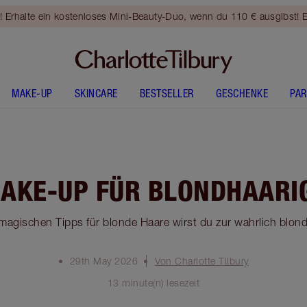
rhalte ein kostenloses Mini-Beauty-Duo, wenn du 110 € ausgibst! E
MAKE-UP
SKINCARE
BESTSELLER
GESCHENKE
PA
AKE-UP FÜR BLONDHAARI
magischen Tipps für blonde Haare wirst du zur wahrlich blon
29th May 2026
Von Charlotte Tilbury
13 minute(n) lesezeit