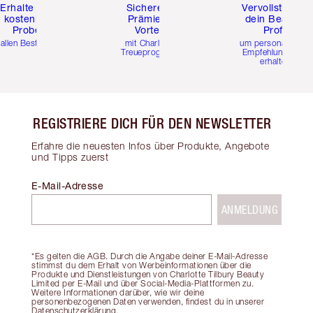
Erhalte zwei
Sichere dir
Vervollständig
kostenlose
Prämien &
dein Beauty-
Proben
Vorteile
Profil
 allen Bestellungen
mit Charlottes
um personalisierte
Treueprogramm
Empfehlungen zu
erhalten
REGISTRIERE DICH FÜR DEN NEWSLETTER
Erfahre die neuesten Infos über Produkte, Angebote
und Tipps zuerst
E-Mail-Adresse
ANMELDUNG
*Es gelten die AGB. Durch die Angabe deiner E-Mail-Adresse
stimmst du dem Erhalt von Werbeinformationen über die
Produkte und Dienstleistungen von Charlotte Tilbury Beauty
Limited per E-Mail und über Social-Media-Plattformen zu.
Weitere Informationen darüber, wie wir deine
personenbezogenen Daten verwenden, findest du in unserer
Datenschutzerklärung.