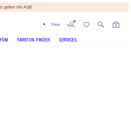
s gelten die AGB.
Treue
RFÜM
FARBTON-FINDER
SERVICES
Black Brown - Out of Stock
Kostenloses Mini
Beauty Duo