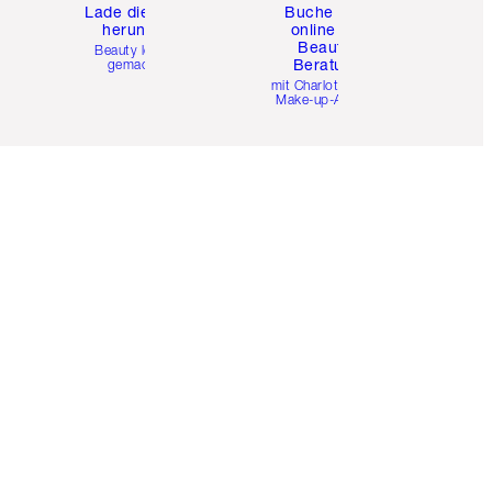
e
Lade die App
Buche eine
herunter
online 1:1
Beauty-
Beauty leicht
Beratung
gemacht
mit Charlottes Pro
Make-up-Artists.