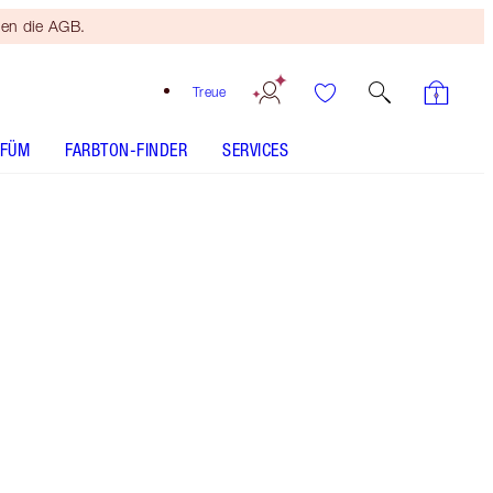
ten die AGB.
Treue
RFÜM
FARBTON-FINDER
SERVICES
Cinematic Red - Out of Stock
SHADE MATCH
ANWENDUNG