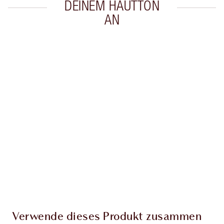
DEINEM HAUTTON
AN
Artikel 1 von 20
Arti
Verwende dieses Produkt zusammen