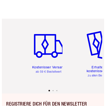
Artikel 1 von 6
Artikel 
Kostenloser Versand
Erhalte 
kostenlose 
ab 59 € Bestellwert
zu allen Best
REGISTRIERE DICH FÜR DEN NEWSLETTER