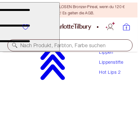
Sichere dir einen KOSTENLOSEN Bronzer-Pinsel, wenn du 120 €
ausgibst! Es gelten die AGB.
Make-Up
Nach Produkt, Farbton, Farbe suchen
Lippen
Lippenstifte
HOT LIPS 2 REFILL
Hot Lips 2
ANGEL ALESSANDRA
27,00 €
(
7.714,00 €
/
1
kg
)