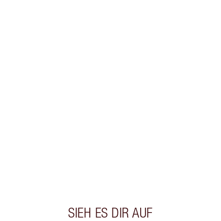
Erhalte 27 Treuetaler
Mehr erfahren
EXKLUSIV-ANGEBOTE BEI CHARLOTTE TILBURY
Charlottes Darlings Treue-Club. Sammle bei
jedem Einkauf Treuetaler!
Kostenloser Standardversand wenn du
59,00 €ausgibst
Wähle zwei kostenlose Proben beim Checkout
aus
SIEH ES DIR AUF