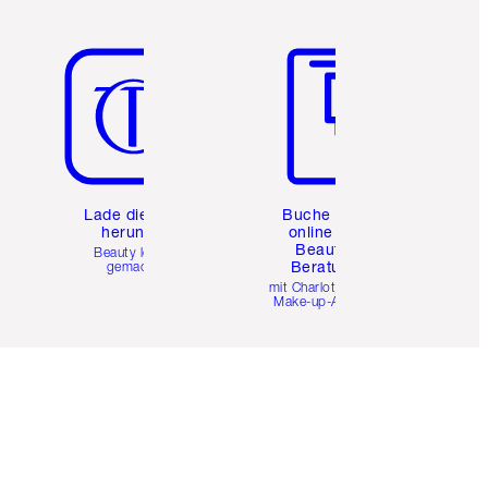
Artikel 5 von 6
Artikel 6 von 6
e
Lade die App
Buche eine
herunter
online 1:1
Beauty-
Beauty leicht
Beratung
gemacht
mit Charlottes Pro
Make-up-Artists.