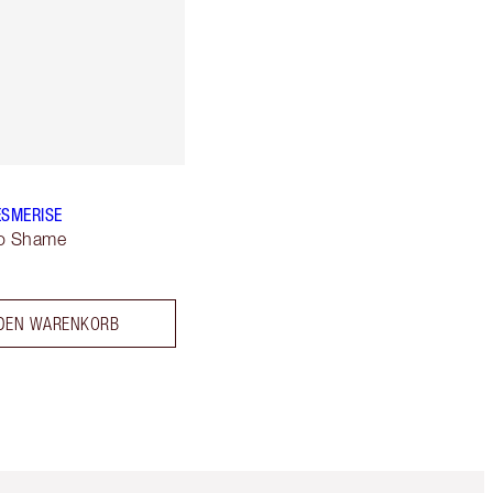
ESMERISE
No Shame
 DEN WARENKORB