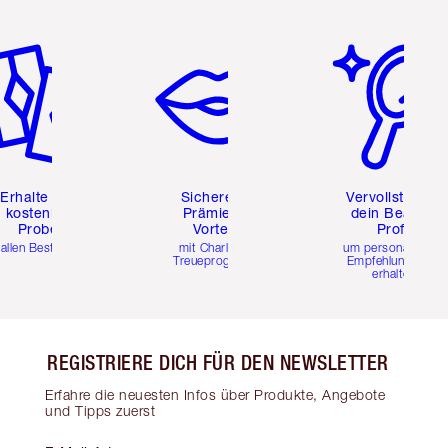
tikel 2 von 6
Artikel 3 von 6
Artikel 4 von 6
Erhalte zwei
Sichere dir
Vervollständig
kostenlose
Prämien &
dein Beauty-
Proben
Vorteile
Profil
 allen Bestellungen
mit Charlottes
um personalisierte
Treueprogramm
Empfehlungen zu
erhalten
REGISTRIERE DICH FÜR DEN NEWSLETTER
Erfahre die neuesten Infos über Produkte, Angebote
und Tipps zuerst