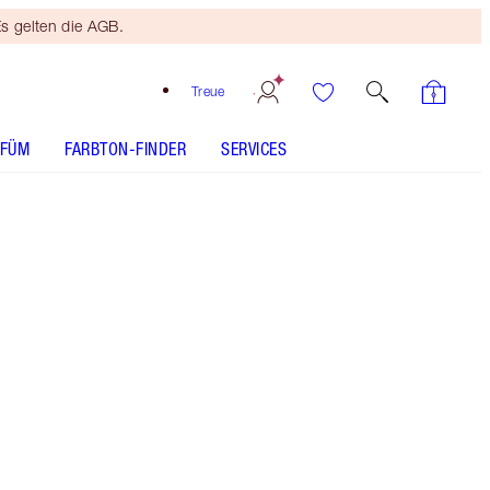
s gelten die AGB.
Treue
RFÜM
FARBTON-FINDER
SERVICES
ANWENDUNG
Kostenloses Mini
Beauty Duo
Ab 110 € Bestellwert! Es
gelten die AGB.