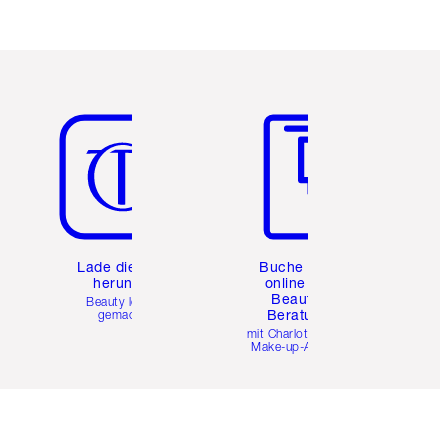
Artikel 5 von 6
Artikel 6 von 6
e
Lade die App
Buche eine
herunter
online 1:1
Beauty-
Beauty leicht
Beratung
gemacht
mit Charlottes Pro
Make-up-Artists.