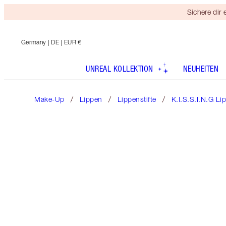
Sichere dir
Germany
| DE | EUR €
UNREAL KOLLEKTION
NEUHEITEN
Make-Up
Lippen
Lippenstifte
K.I.S.S.I.N.G Lip