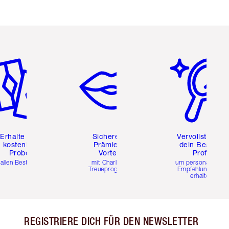
tikel 2 von 6
Artikel 3 von 6
Artikel 4 von 6
Erhalte zwei
Sichere dir
Vervollständig
kostenlose
Prämien &
dein Beauty-
Proben
Vorteile
Profil
 allen Bestellungen
mit Charlottes
um personalisierte
Treueprogramm
Empfehlungen zu
erhalten
REGISTRIERE DICH FÜR DEN NEWSLETTER