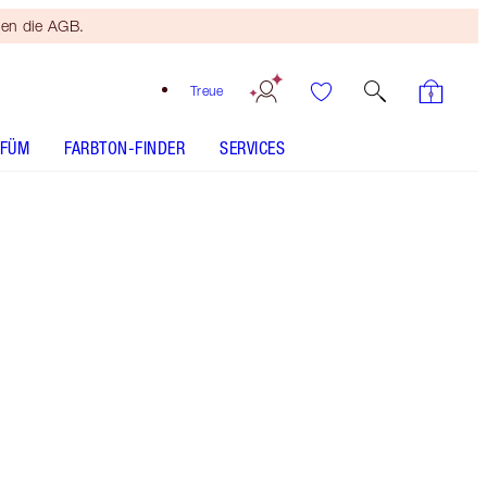
ten die AGB.
Treue
RFÜM
FARBTON-FINDER
SERVICES
So Red
SHADE MATCH
ANWENDUNG