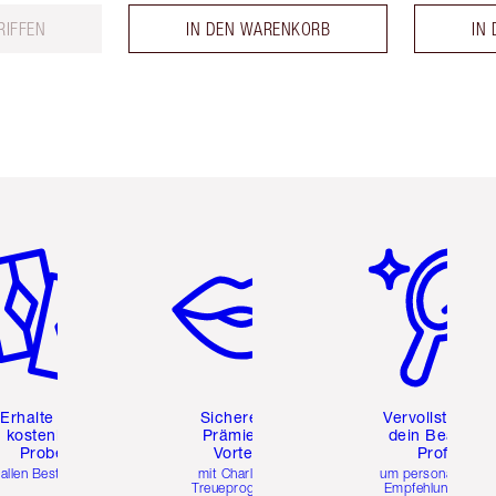
RIFFEN
IN DEN WARENKORB
IN
tikel 2 von 6
Artikel 3 von 6
Artikel 4 von 6
Erhalte zwei
Sichere dir
Vervollständig
kostenlose
Prämien &
dein Beauty-
Proben
Vorteile
Profil
 allen Bestellungen
mit Charlottes
um personalisierte
Treueprogramm
Empfehlungen zu