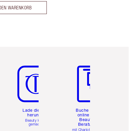
 DEN WARENKORB
Artikel 5 von 6
Artikel 6 von 6
e
Lade die App
Buche eine
herunter
online 1:1
Beauty-
Beauty leicht
Beratung
gemacht
mit Charlottes Pro