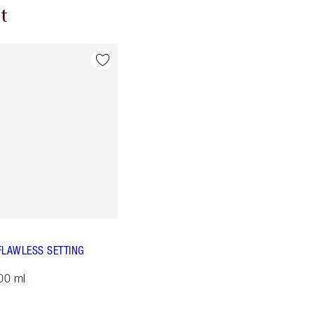
t
FLAWLESS SETTING
00 ml