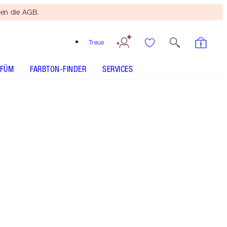
ten die AGB.
Treue
RFÜM
FARBTON-FINDER
SERVICES
Emerald Eyes
ANWENDUNG