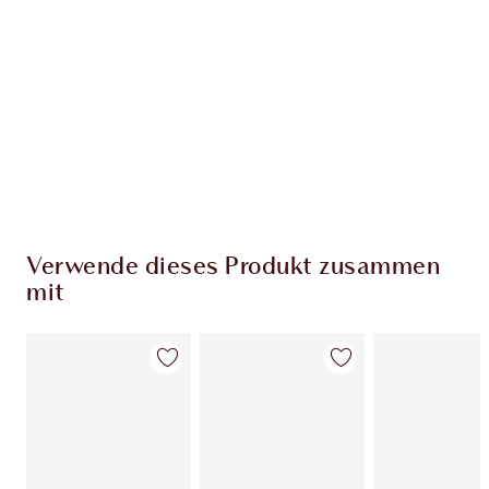
EXKLUSIV-ANGEBOTE BEI CHARLOTTE TILBURY
Charlottes Darlings Treue-Club. Sammle bei
jedem Einkauf Treuetaler!
Kostenloser Standardversand wenn du
59,00 €ausgibst
Wähle zwei kostenlose Proben beim Checkout
aus
Verwende dieses Produkt zusammen
mit