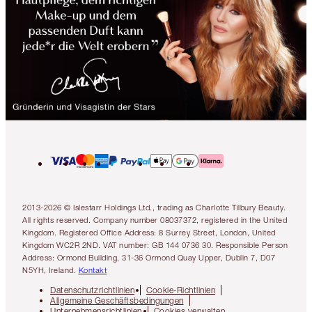
2013-2026 © Islestarr Holdings Ltd., trading as Charlotte Tilbury Beauty.
All rights reserved. Company number 08037372, registered in the United
Kingdom. Registered Office Address: 8 Surrey Street, London, United
Kingdom WC2R 2ND. VAT number: GB 144 0736 30. Responsible Person
Address: Ormond Building, 31-36 Ormond Quay Upper, Dublin 7, D07
N5YH, Ireland.
Kontakt
Datenschutzrichtlinien
Cookie-Richtlinien
Allgemeine Geschäftsbedingungen
Unternehmensrichtlinien
Cookies verwalten