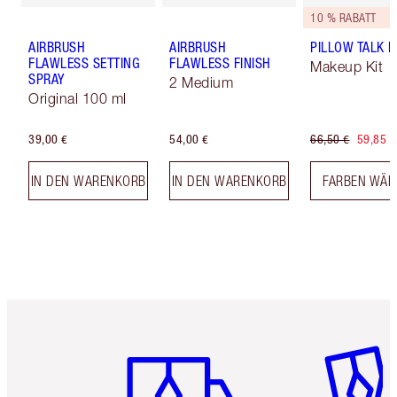
10 % RABATT
AIRBRUSH
AIRBRUSH
PILLOW TALK LI
FLAWLESS SETTING
FLAWLESS FINISH
Makeup Kit
SPRAY
2 Medium
Original 100 ml
39,00 €
54,00 €
66,50 €
59,85 €
IN DEN WARENKORB
IN DEN WARENKORB
FARBEN WÄH
Artikel 1 von 6
Artikel 