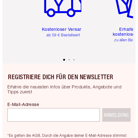
Kostenloser Versand
Erhalte 
kostenlose 
ab 59 € Bestellwert
zu allen Best
REGISTRIERE DICH FÜR DEN NEWSLETTER
Erfahre die neuesten Infos über Produkte, Angebote und
Tipps zuerst
E-Mail-Adresse
ANMELDUNG
*Es gelten die AGB. Durch die Angabe deiner E-Mail-Adresse stimmst