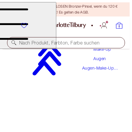
Sichere dir einen KOSTENLOSEN Bronzer-Pinsel, wenn du 120 €
ausgibst! Es gelten die AGB.
Nach Produkt, Farbton, Farbe suchen
Make-Up
Augen
WERT: 85 €
Augen-Make-Up-
CHARLOTTE’S DREAMY MESMERISING EYE
Sets
DUO
EYE KIT
92,00 €
87,40 €