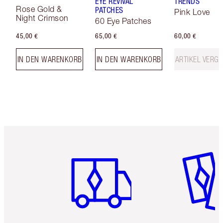
EYE REVIVAL
TRENDS
Rose Gold &
PATCHES
Pink Love
Night Crimson
60 Eye Patches
45,00 €
65,00 €
60,00 €
IN DEN WARENKORB
IN DEN WARENKORB
ARTIKEL VERGR
Artikel 1 von 6
Artikel 