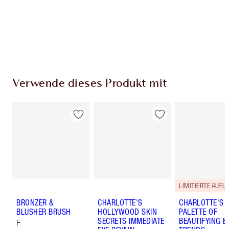
Kostenloser Standardversand wenn du
59,00 €ausgibst
Wähle zwei kostenlose Proben beim Checkout
aus
Verwende dieses Produkt mit
LIMITIERTE AUFL
BRONZER &
CHARLOTTE'S
CHARLOTTE'S
BLUSHER BRUSH
HOLLYWOOD SKIN
PALETTE OF
SECRETS IMMEDIATE
BEAUTIFYING E
F