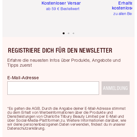
Kostenloser Versand
Erhalte 
kostenlose 
ab 59 € Bestellwert
zu allen Best
REGISTRIERE DICH FÜR DEN NEWSLETTER
Erfahre die neuesten Infos über Produkte, Angebote und
Tipps zuerst
E-Mail-Adresse
ANMELDUNG
*Es gelten die AGB. Durch die Angabe deiner E-Mail-Adresse stimmst
du dem Erhalt von Werbeinformationen über die Produkte und
Dienstleistungen von Charlotte Tilbury Beauty Limited per E-Mail und
über Social-Media-Plattformen zu. Weitere Informationen darüber, wie
wir deine personenbezogenen Daten verwenden, findest du in unserer
Datenschutzerklärung.