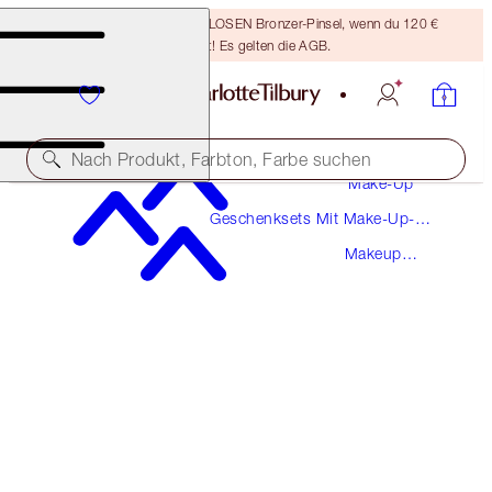
Sichere dir einen KOSTENLOSEN Bronzer-Pinsel, wenn du 120 €
ausgibst! Es gelten die AGB.
Nach Produkt, Farbton, Farbe suchen
Make-Up
Geschenksets Mit Make-Up-
THE ESSENTIAL EYE TOOLS
Pinseln Und Beauty-Zubehör
Makeup
MAKEUP BRUSHES
Pinsel
89,00 €
80,10 €