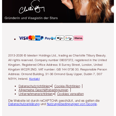
2013-2026 © Islestarr Holdings Ltd., trading as Charlotte Tilbury Beauty.
All rights reserved. Company number 08037372, registered in the United
Kingdom. Registered Office Address: 8 Surrey Street, London, United
Kingdom WC2R 2ND. VAT number: GB 144 0736 30. Responsible Person
Address: Ormond Building, 31-36 Ormond Quay Upper, Dublin 7, D07
N5YH, Ireland.
Kontakt
Datenschutzrichtlinien
Cookie-Richtlinien
Allgemeine Geschäftsbedingungen
Unternehmensrichtlinien
Cookies verwalten
Die Website ist durch reCAPTCHA geschützt, und es gelten die
Datenschutzerklärung
und
Nutzungsbedingungen von Google
.