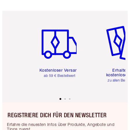
Artikel 1 von 6
Artikel 
Kostenloser Versand
Erhalte 
kostenlose 
ab 59 € Bestellwert
zu allen Best
REGISTRIERE DICH FÜR DEN NEWSLETTER
Erfahre die neuesten Infos über Produkte, Angebote und
Tipps zuerst