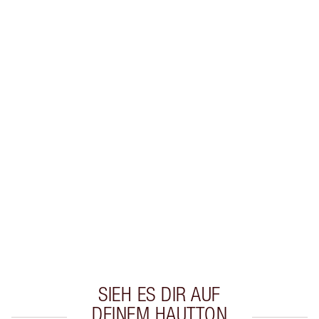
Erhalte 38 Treuetaler
Mehr erfahren
EXKLUSIV-ANGEBOTE BEI CHARLOTTE TILBURY
Charlottes Darlings Treue-Club. Sammle bei
jedem Einkauf Treuetaler!
Kostenloser Standardversand wenn du
59,00 €ausgibst
Wähle zwei kostenlose Proben beim Checkout
aus
SIEH ES DIR AUF
DEINEM HAUTTON