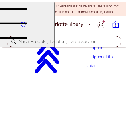
15 % Rabatt & KOSTENLOSER Versand auf deine erste Bestellung mit
dem Code DARLING15 – melde dich an, um es freizuschalten, Darling! Es
gelten die AGB.
Make-Up
Nach Produkt, Farbton, Farbe suchen
Lippen
Lippenstifte
HOT LIPS
Roter
HOT EMILY
Lippenstift
38,00 €
(
10.857,00 €
/
1
kg
)