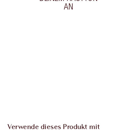
AN
Artikel 1 von 20
Arti
Verwende dieses Produkt mit