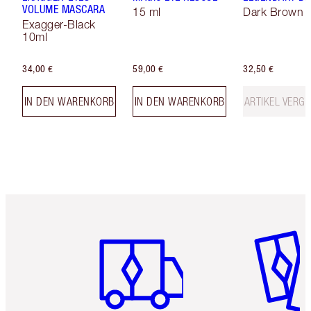
VOLUME MASCARA
15 ml
Dark Brown
Exagger-Black
10ml
34,00 €
59,00 €
32,50 €
IN DEN WARENKORB
IN DEN WARENKORB
ARTIKEL VERGR
Artikel 1 von 6
Artikel 