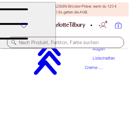
Sichere dir einen KOSTENLOSEN Bronzer-Pinsel, wenn du 120 €
ausgibst! Es gelten die AGB.
Make-Up
Nach Produkt, Farbton, Farbe suchen
Augen
Lidschatten
EYES TO MESMERISE
Creme-
OYSTER PEARL
ZUVOR UNTER DEM NAMEN "MARIE ANTOINETTE" BEKANNT
Lidschatten
36,00 €
(
5.143,00 €
/
1
l
)