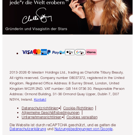
2013-2026 © Islestarr Holdings Ltd., trading as Charlotte Tilbury Beauty.
All rights reserved. Company number 08037372, registered in the United
Kingdom. Registered Office Address: 8 Surrey Street, London, United
Kingdom WC2R 2ND. VAT number: GB 144 0736 30. Responsible Person
Address: Ormond Building, 31-36 Ormond Quay Upper, Dublin 7, D07
N5YH, Ireland.
Kontakt
Datenschutzrichtlinien
Cookie-Richtlinien
Allgemeine Geschäftsbedingungen
Unternehmensrichtlinien
Cookies verwalten
Die Website ist durch reCAPTCHA geschützt, und es gelten die
Datenschutzerklärung
und
Nutzungsbedingungen von Google
.