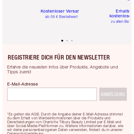
Kostenloser Versand
Erhalte 
kostenlose 
ab 59 € Bestellwert
zu allen Best
REGISTRIERE DICH FÜR DEN NEWSLETTER
Erfahre die neuesten Infos über Produkte, Angebote und
Tipps zuerst
E-Mail-Adresse
ANMELDUNG
*Es gelten die AGB. Durch die Angabe deiner E-Mail-Adresse stimmst
du dem Erhalt von Werbeinformationen über die Produkte und
Dienstleistungen von Charlotte Tilbury Beauty Limited per E-Mail und
über Social-Media-Plattformen zu. Weitere Informationen darüber, wie
wir deine personenbezogenen Daten verwenden, findest du in unserer
Datenschutzerklärung.