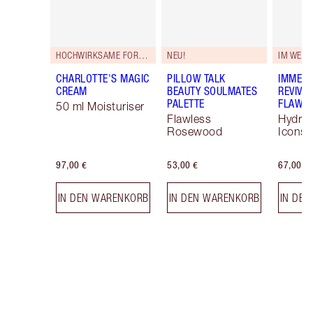
HOCHWIRKSAME FORMEL!
NEU!
IM WERT
CHARLOTTE'S MAGIC
PILLOW TALK
IMMEDI
CREAM
BEAUTY SOULMATES
REVIVA
PALETTE
FLAWLE
50 ml Moisturiser
Flawless
Hydrat
Rosewood
Icons 
97,00 €
53,00 €
67,00 €
IN DEN WARENKORB
IN DEN WARENKORB
IN DE