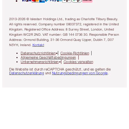
2013-2026 © Islestarr Holdings Ltd., trading as Charlotte Tilbury Beauty.
All rights reserved. Company number 08037372, registered in the United
Kingdom. Registered Office Address: 8 Surrey Street, London, United
Kingdom WC2R 2ND. VAT number: GB 144 0736 30. Responsible Person
Address: Ormond Building, 31-36 Ormond Quay Upper, Dublin 7, D07
N5YH, Ireland.
Kontakt
Datenschutzrichtlinien
Cookie-Richtlinien
Allgemeine Geschäftsbedingungen
Unternehmensrichtlinien
Cookies verwalten
Die Website ist durch reCAPTCHA geschützt, und es gelten die
Datenschutzerklärung
und
Nutzungsbedingungen von Google
.