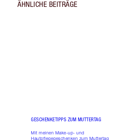
ÄHNLICHE BEITRÄGE
Artikel 1 von 7
CHAR
FRAU
Entde
Looks
bei e
ausse
GESCHENKETIPPS ZUM MUTTERTAG
Mit meinen Make-up- und
Hautpflegegeschenken zum Muttertag