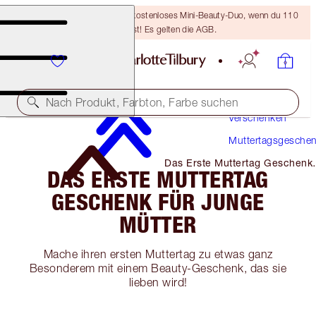
LETZTE CHANCE! Erhalte ein kostenloses Mini-Beauty-Duo, wenn du 110
€ ausgibst! Es gelten die AGB.
Nach Produkt, Farbton, Farbe suchen
Verschenken
Muttertagsgesche
Das Erste Muttertag Geschenk
DAS ERSTE MUTTERTAG
Für Junge Mütter
GESCHENK FÜR JUNGE
MÜTTER
Mache ihren ersten Muttertag zu etwas ganz
Besonderem mit einem Beauty-Geschenk, das sie
lieben wird!