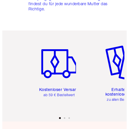
findest du für jede wunderbare Mutter das
Richtige.
Artikel 1 von 6
Artikel 
Kostenloser Versand
Erhalte 
kostenlose 
ab 59 € Bestellwert
zu allen Best