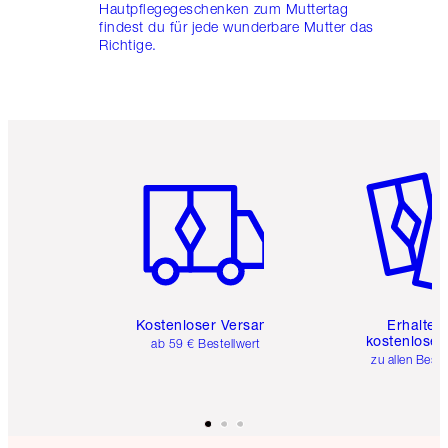
Hautpflegegeschenken zum Muttertag
findest du für jede wunderbare Mutter das
Richtige.
Artikel 1 von 6
Artikel 
Kostenloser Versand
Erhalte 
kostenlose 
ab 59 € Bestellwert
zu allen Best