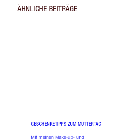
ÄHNLICHE BEITRÄGE
Artikel 1 von 6
BEAU
WERD
Entde
werde
Hautp
Make-
GESCHENKETIPPS ZUM MUTTERTAG
Mit meinen Make-up- und