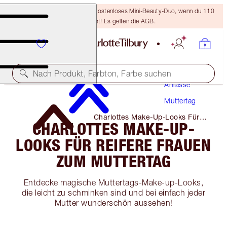
LETZTE CHANCE! Erhalte ein kostenloses Mini-Beauty-Duo, wenn du 110
€ ausgibst! Es gelten die AGB.
Make-Up
Nach Produkt, Farbton, Farbe suchen
Anlässe
Muttertag
Charlottes Make-Up-Looks Für
CHARLOTTES MAKE-UP-
Reifere Frauen Zum Muttertag
LOOKS FÜR REIFERE FRAUEN
ZUM MUTTERTAG
Entdecke magische Muttertags-Make-up-Looks,
die leicht zu schminken sind und bei einfach jeder
Mutter wunderschön aussehen!