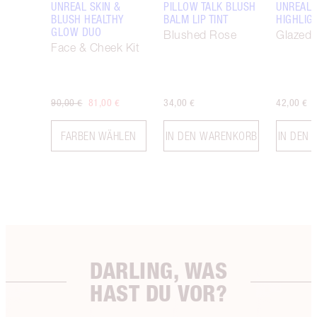
UNREAL SKIN &
PILLOW TALK BLUSH
UNREAL
BLUSH HEALTHY
BALM LIP TINT
HIGHLIG
GLOW DUO
Blushed Rose
Glazed
Face & Cheek Kit
90,00 €
81,00 €
34,00 €
42,00 €
FARBEN WÄHLEN
IN DEN WARENKORB
IN DEN
DARLING, WAS
HAST DU VOR?