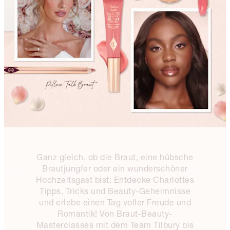
Ganz gleich, ob die Braut, eine hübsche
Brautjungfer oder ein wunderschöner
Hochzeitsgast bist: Entdecke Charlottes
Tipps, Tricks und Beauty-Geheimnisse
und erlebe einen Tag voller Freude und
Romantik! Von Braut-Beauty-
Masterclasses mit dem Team Tilbury bis