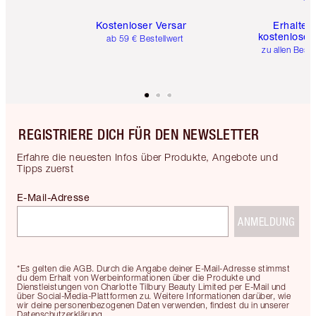
Kostenloser Versand
Erhalte 
kostenlose 
ab 59 € Bestellwert
zu allen Best
REGISTRIERE DICH FÜR DEN NEWSLETTER
Erfahre die neuesten Infos über Produkte, Angebote und
Tipps zuerst
E-Mail-Adresse
ANMELDUNG
*Es gelten die AGB. Durch die Angabe deiner E-Mail-Adresse stimmst
du dem Erhalt von Werbeinformationen über die Produkte und
Dienstleistungen von Charlotte Tilbury Beauty Limited per E-Mail und
über Social-Media-Plattformen zu. Weitere Informationen darüber, wie
wir deine personenbezogenen Daten verwenden, findest du in unserer
Datenschutzerklärung.