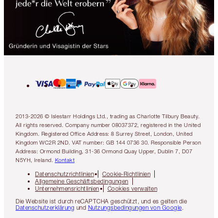
2013-2026 © Islestarr Holdings Ltd., trading as Charlotte Tilbury Beauty.
All rights reserved. Company number 08037372, registered in the United
Kingdom. Registered Office Address: 8 Surrey Street, London, United
Kingdom WC2R 2ND. VAT number: GB 144 0736 30. Responsible Person
Address: Ormond Building, 31-36 Ormond Quay Upper, Dublin 7, D07
N5YH, Ireland.
Kontakt
Datenschutzrichtlinien
Cookie-Richtlinien
Allgemeine Geschäftsbedingungen
Unternehmensrichtlinien
Cookies verwalten
Die Website ist durch reCAPTCHA geschützt, und es gelten die
Datenschutzerklärung
und
Nutzungsbedingungen von Google
.