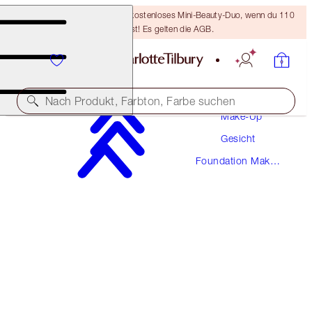
LETZTE CHANCE! Erhalte ein kostenloses Mini-Beauty-Duo, wenn du 110
€ ausgibst! Es gelten die AGB.
Nach Produkt, Farbton, Farbe suchen
Make-Up
Gesicht
NEUE! MAKELLOSE FORMEL
Foundation Make-
AIRBRUSH FLAWLESS FOUNDATION
Up
5 NEUTRAL
54,00 €
(
1.800,00 €
/
1
l
)