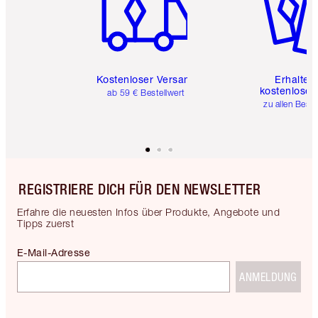
Kostenloser Versand
Erhalte 
kostenlose 
ab 59 € Bestellwert
zu allen Best
REGISTRIERE DICH FÜR DEN NEWSLETTER
Erfahre die neuesten Infos über Produkte, Angebote und
Tipps zuerst
E-Mail-Adresse
ANMELDUNG