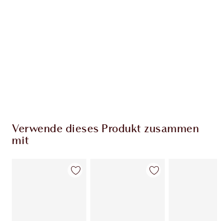
EXKLUSIV-ANGEBOTE BEI CHARLOTTE TILBURY
Charlottes Darlings Treue-Club. Sammle bei
jedem Einkauf Treuetaler!
Kostenloser Standardversand wenn du
59,00 €ausgibst
Wähle zwei kostenlose Proben beim Checkout
aus
Verwende dieses Produkt zusammen
mit