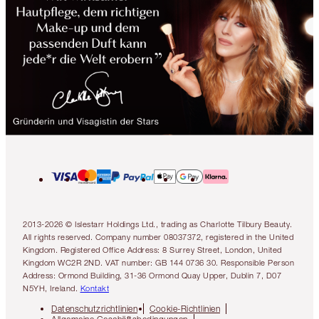
2013-2026 © Islestarr Holdings Ltd., trading as Charlotte Tilbury Beauty.
All rights reserved. Company number 08037372, registered in the United
Kingdom. Registered Office Address: 8 Surrey Street, London, United
Kingdom WC2R 2ND. VAT number: GB 144 0736 30. Responsible Person
Address: Ormond Building, 31-36 Ormond Quay Upper, Dublin 7, D07
N5YH, Ireland.
Kontakt
Datenschutzrichtlinien
Cookie-Richtlinien