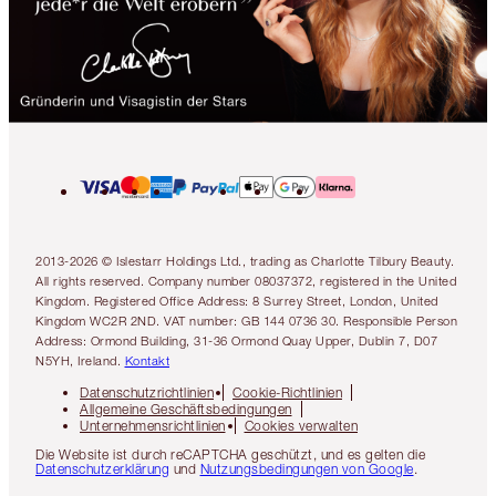
2013-2026 © Islestarr Holdings Ltd., trading as Charlotte Tilbury Beauty.
All rights reserved. Company number 08037372, registered in the United
Kingdom. Registered Office Address: 8 Surrey Street, London, United
Kingdom WC2R 2ND. VAT number: GB 144 0736 30. Responsible Person
Address: Ormond Building, 31-36 Ormond Quay Upper, Dublin 7, D07
N5YH, Ireland.
Kontakt
Datenschutzrichtlinien
Cookie-Richtlinien
Allgemeine Geschäftsbedingungen
Unternehmensrichtlinien
Cookies verwalten
Die Website ist durch reCAPTCHA geschützt, und es gelten die
Datenschutzerklärung
und
Nutzungsbedingungen von Google
.