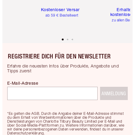
Kostenloser Versand
Erhalte 
kostenlose 
ab 59 € Bestellwert
zu allen Best
REGISTRIERE DICH FÜR DEN NEWSLETTER
Erfahre die neuesten Infos über Produkte, Angebote und
Tipps zuerst
E-Mail-Adresse
ANMELDUNG
*Es gelten die AGB. Durch die Angabe deiner E-Mail-Adresse stimmst
du dem Erhalt von Werbeinformationen über die Produkte und
Dienstleistungen von Charlotte Tilbury Beauty Limited per E-Mail und
über Social-Media-Plattformen zu. Weitere Informationen darüber, wie
wir deine personenbezogenen Daten verwenden, findest du in unserer
Datenschutzerklärung.