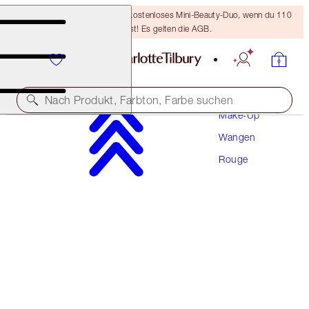
LETZTE CHANCE! Erhalte ein kostenloses Mini-Beauty-Duo, wenn du 110
€ ausgibst! Es gelten die AGB.
Nach Produkt, Farbton, Farbe suchen
Make-Up
Wangen
UNREAL BLUSH HEALTHY GLOW STICK
Rouge
ROSY GLOW
42,00 €
(
4.667,00 €
/
1
kg
)