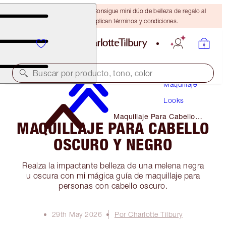
¡ÚLTIMA OPORTUNIDAD! Consigue mini dúo de belleza de regalo al
gastar $110 Se aplican términos y condiciones.
Buscar por producto, tono, color
Maquillaje
Looks
Maquillaje Para Cabello
MAQUILLAJE PARA CABELLO
Oscuro Y Negro
OSCURO Y NEGRO
Realza la impactante belleza de una melena negra
u oscura con mi mágica guía de maquillaje para
personas con cabello oscuro.
29th May 2026
Por Charlotte Tilbury