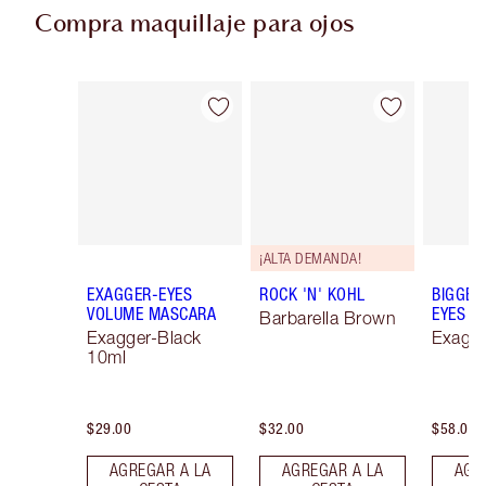
Compra maquillaje para ojos
Artículo 1 de 78
Artículo 2 de 78
¡ALTA DEMANDA!
EXAGGER-EYES
ROCK 'N' KOHL
BIGGER
VOLUME MASCARA
EYES
Barbarella Brown
Exagger-Black
Exagge
10ml
$29.00
$32.00
$58.00
AGREGAR A LA
AGREGAR A LA
AGR