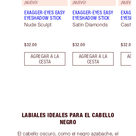
¡NUEVO!
¡NUEVO!
¡NUEVO!
EXAGGER-EYES EASY
EXAGGER-EYES EASY
EXAGGE
EYESHADOW STICK
EYESHADOW STICK
EYESHA
Nude Sculpt
Satin Diamonds
Cashm
$32.00
$32.00
$32.00
AGREGAR A LA
AGREGAR A LA
AGR
CESTA
CESTA
LABIALES IDEALES PARA EL CABELLO
NEGRO
El cabello oscuro, como el negro azabache, el