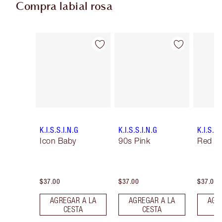
Compra labial rosa
Artículo 1 de 27
Artículo 2 de 27
K.I.S.S.I.N.G
K.I.S.S.I.N.G
K.I.S.S.
Icon Baby
90s Pink
Red Ca
$37.00
$37.00
$37.00
AGREGAR A LA
AGREGAR A LA
AGR
CESTA
CESTA