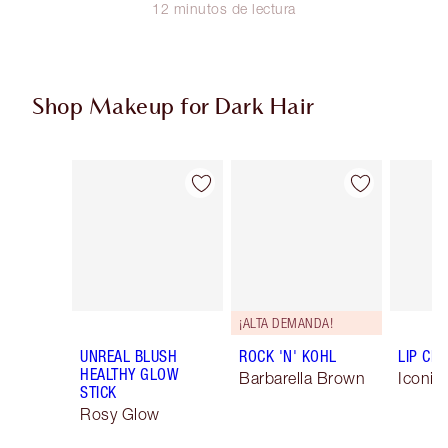
12 minutos de lectura
Shop Makeup for Dark Hair
Artículo 1 de 5
Artículo 2 de 5
¡ALTA DEMANDA!
UNREAL BLUSH
ROCK 'N' KOHL
LIP CH
HEALTHY GLOW
Barbarella Brown
Iconic
STICK
Rosy Glow