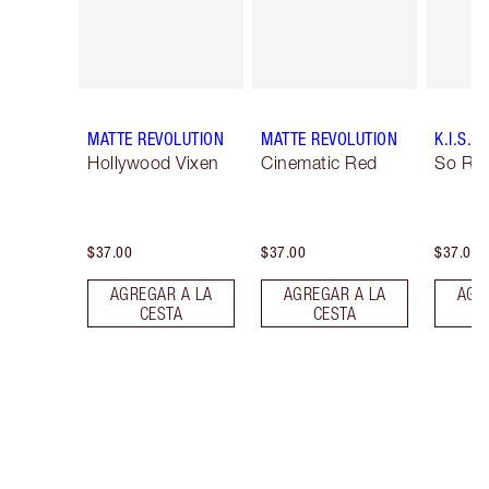
MATTE REVOLUTION
MATTE REVOLUTION
K.I.S.S.
Hollywood Vixen
Cinematic Red
So Re
$37.00
$37.00
$37.00
AGREGAR A LA
AGREGAR A LA
AGR
CESTA
CESTA