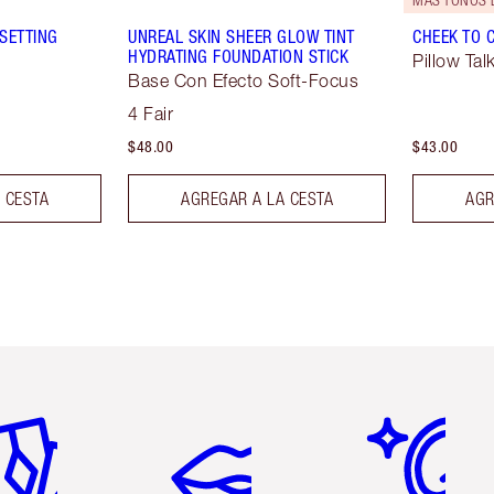
MÁS TONOS 
SETTING
UNREAL SKIN SHEER GLOW TINT
CHEEK TO 
HYDRATING FOUNDATION STICK
Pillow Tal
Base Con Efecto Soft-Focus
4 Fair
$48.00
$43.00
 CESTA
AGREGAR A LA CESTA
AGR
tículo 2 de 6
Artículo 3 de 6
Artículo 4 de 6