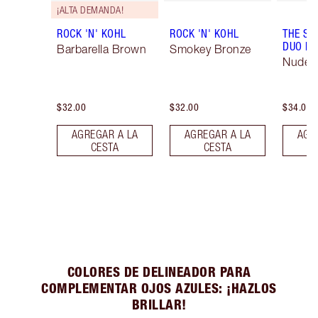
¡ALTA DEMANDA!
ROCK 'N' KOHL
ROCK 'N' KOHL
THE SU
DUO LI
Barbarella Brown
Smokey Bronze
Nude/
$32.00
$32.00
$34.00
AGREGAR A LA
AGREGAR A LA
AGR
CESTA
CESTA
COLORES DE DELINEADOR PARA
COMPLEMENTAR OJOS AZULES: ¡HAZLOS
BRILLAR!