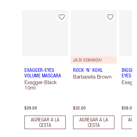
Artículo 1 de 79
Artículo 2 de 79
¡ALTA DEMANDA!
EXAGGER-EYES
ROCK 'N' KOHL
BIGGER
VOLUME MASCARA
EYES
Barbarella Brown
Exagger-Black
Exagge
10ml
$29.00
$32.00
$58.00
AGREGAR A LA
AGREGAR A LA
AGR
CESTA
CESTA