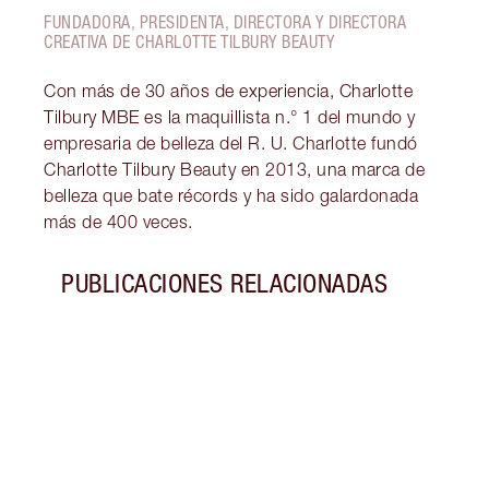
FUNDADORA, PRESIDENTA, DIRECTORA Y DIRECTORA
CREATIVA DE CHARLOTTE TILBURY BEAUTY
Con más de 30 años de experiencia, Charlotte
Tilbury MBE es la maquillista n.° 1 del mundo y
empresaria de belleza del R. U. Charlotte fundó
Charlotte Tilbury Beauty en 2013, una marca de
belleza que bate récords y ha sido galardonada
más de 400 veces.
PUBLICACIONES RELACIONADAS
Artículo 1 de 5
SOMB
OJOS
El ma
llega
forma