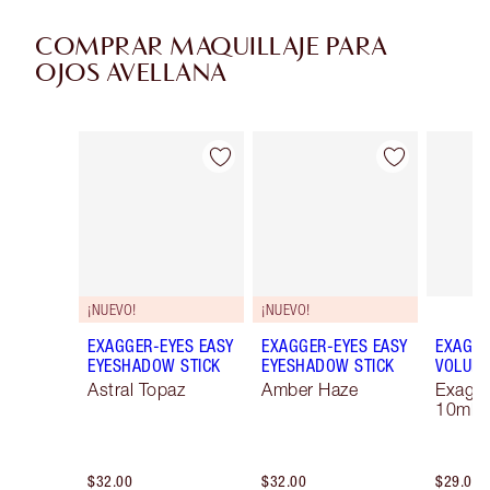
COMPRAR MAQUILLAJE PARA
OJOS AVELLANA
Artículo 1 de 38
Artículo 2 de 38
¡NUEVO!
¡NUEVO!
EXAGGER-EYES EASY
EXAGGER-EYES EASY
EXAGGE
EYESHADOW STICK
EYESHADOW STICK
VOLUM
Astral Topaz
Amber Haze
Exagge
10ml
$32.00
$32.00
$29.00