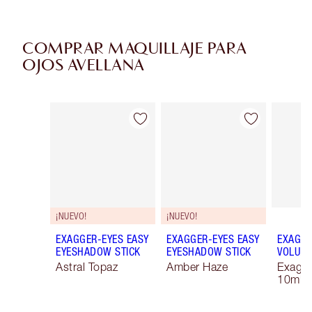
COMPRAR MAQUILLAJE PARA
OJOS AVELLANA
Artículo 1 de 38
Artículo 2 de 38
¡NUEVO!
¡NUEVO!
EXAGGER-EYES EASY
EXAGGER-EYES EASY
EXAGGE
EYESHADOW STICK
EYESHADOW STICK
VOLUM
Astral Topaz
Amber Haze
Exagge
10ml