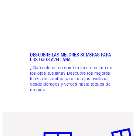
un ma
hasta
DESCUBRE LAS MEJORES SOMBRAS PARA
LOS OJOS AVELLANA
¿Qué colores de sombra lucen mejor con
los ojos avellana? Descubre los mejores
looks de sombra para los ojos avellana,
desde dorados y verdes hasta toques de
morado.
Artículo 1 de 6
Artículo