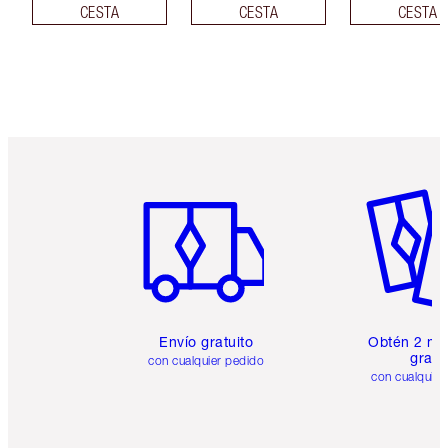
CESTA
CESTA
CESTA
Artículo 1 de 6
Artículo
Envío gratuito
Obtén 2 mu
gratis
con cualquier pedido
con cualquier