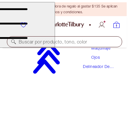
Obtén una brocha bronceadora de regalo al gastar $135 Se aplican
términos y condiciones.
Buscar por producto, tono, color
Maquillaje
Ojos
THE CLASSIC
Delineador De
BLACK
Ojos
$26.00