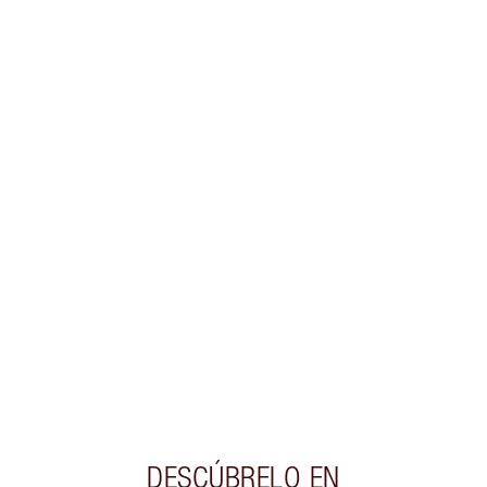
ESCOGER TONOS
Gana 62 monedas de fidelización
Más información
EXCLUSIVOS DE CHARLOTTE TILBURY
Club de fidelidad Charlotte’s Darlings. Gana
monedas de fidelización cada vez que
compres!
Entrega estándar gratuita al gastar $50
Escoge 2 muestras gratis al momento de pagar
DESCÚBRELO EN