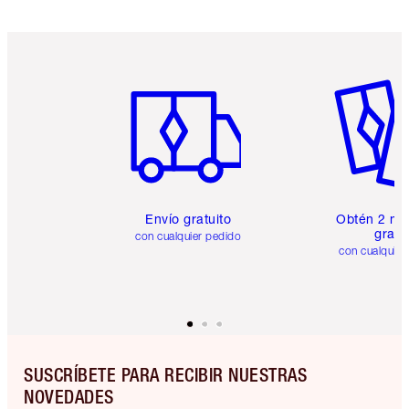
Artículo 1 de 6
Artículo
Envío gratuito
Obtén 2 mu
gratis
con cualquier pedido
con cualquier
SUSCRÍBETE PARA RECIBIR NUESTRAS
NOVEDADES