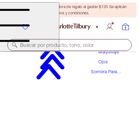
Obtén una brocha bronceadora de regalo al gastar $135 Se aplican
términos y condiciones.
Buscar por producto, tono, color
Maquillaje
Ojos
SUPER NUDES EASY EYE PALETTE
Sombra Para
EYESHADOW PALETTE
Ojos
$62.00