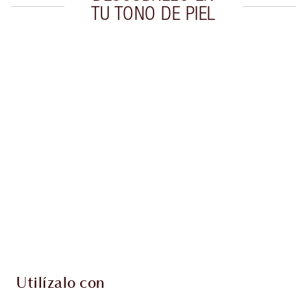
TU TONO DE PIEL
Artículo 1 de 20
Artí
Utilízalo con